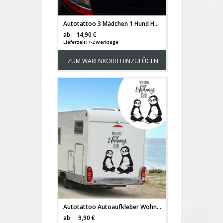
Autotattoo 3 Mädchen 1 Hund Heckscheiben Aufkleber mit Kinder Luftballon Schmetterlinge und Wunschnamen M2336
Versandkosten
ab
14,90 €
Lieferzeit: 1-2 Werktage
ZUM WARENKORB HINZUFÜGEN
Autotattoo Autoaufkleber Wohnmobil Faultiere mit Spruch auf Erholungskurs M2218
Versandkosten
ab
9,90 €