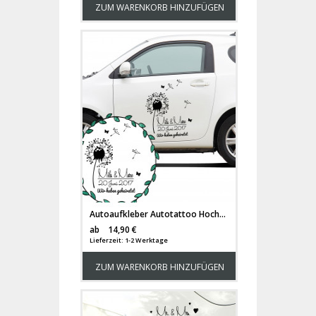
ZUM WARENKORB HINZUFÜGEN
Autoaufkleber Autotattoo Hochzeit mit Pusteblume Namen Datum und Spruch Wir haben geheiratet M2143
Versandkosten
ab
14,90 €
Lieferzeit: 1-2 Werktage
ZUM WARENKORB HINZUFÜGEN