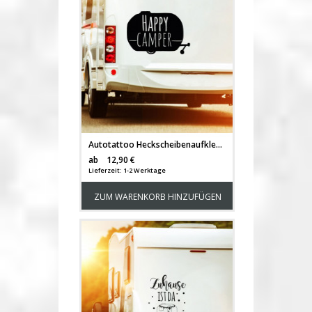
Autotattoo Heckscheibenaufkleber Wohnwagen Sticker mit Motto Spruch Happy Camper Autosticker M2378
Versandkosten
ab
12,90 €
Lieferzeit: 1-2 Werktage
ZUM WARENKORB HINZUFÜGEN