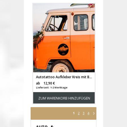
Autotattoo Aufkleber Kreis mit Berge Wald Spruch Making Memories Sticker Auto Bus Wohnmobil M2502
Versandkosten
ab
12,90 €
Lieferzeit: 1-2 Werktage
ZUM WARENKORB HINZUFÜGEN
1
2
3
4
AUTO- &