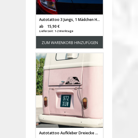
Autotattoo 3 Jungs, 1 Mädchen Heckscheiben Aufkleber Namensaufkleber mit Kinder Ball Luftballon Schmetterlinge und Namen Wunschnamen M2394
Versandkosten
ab
15,90 €
Lieferzeit: 1-2 Werktage
ZUM WARENKORB HINZUFÜGEN
Autotattoo Aufkleber Dreiecke mit Berge Wald Meer Wellen Sticker Auto Bus Wohnmobil M2504