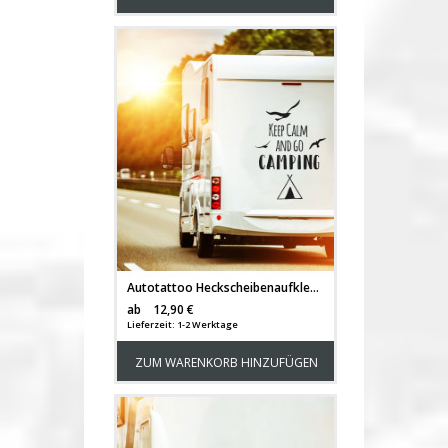
Autotattoo Heckscheibenaufkleber Wohnwagen Sticker mit Motto Spruch Keep Calm and go Camping Autosticker M2374
Versandkosten
ab
12,90 €
Lieferzeit: 1-2 Werktage
ZUM WARENKORB HINZUFÜGEN