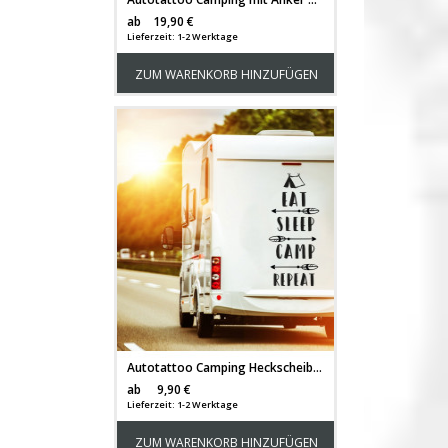
Versandkosten
ab
19,90 €
Lieferzeit: 1-2 Werktage
ZUM WARENKORB HINZUFÜGEN
Autotattoo Camping Heckscheibenaufkleber Wohnwagen Sticker eat sleep camp repeat Autosticker Wohnmobil M2377
Versandkosten
ab
9,90 €
Lieferzeit: 1-2 Werktage
ZUM WARENKORB HINZUFÜGEN