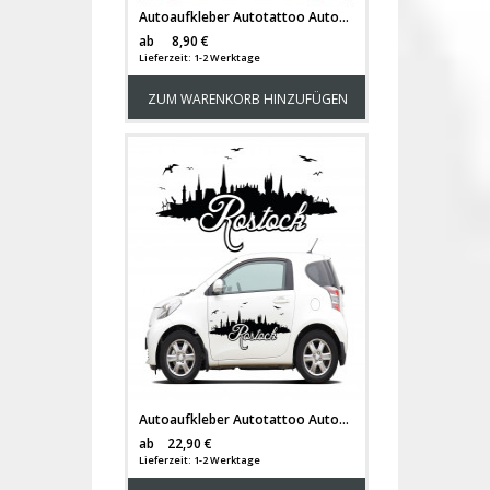
Autoaufkleber Autotattoo Autosticker Heckscheibenaufkleber Rostock Skyline mit Hafen Stadion Möwen und Schriftzug Rostock M2151
Versandkosten
ab
8,90 €
Lieferzeit: 1-2 Werktage
ZUM WARENKORB HINZUFÜGEN
Autoaufkleber Autotattoo Autosticker Rostock Skyline mit Hafen Stadion Möwen und Schriftzug Rostock M2152
Versandkosten
ab
22,90 €
Lieferzeit: 1-2 Werktage