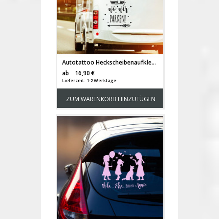
Autotattoo Heckscheibenaufkleber Wohnwagen Sticker mit Motto Spruch Zuhause ist wo wir parken Autosticker M2383
Versandkosten
ab
16,90 €
Lieferzeit: 1-2 Werktage
ZUM WARENKORB HINZUFÜGEN