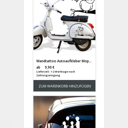
Wandtattoo Autoaufkleber Mopedaufkleber Eule Eulchen auf Zweig mit Spruch "I´m ready" M1463
Versandkosten
ab
9,90 €
Lieferzeit: 1-2 Werktage nach
Zahlungseingang
ZUM WARENKORB HINZUFÜGEN