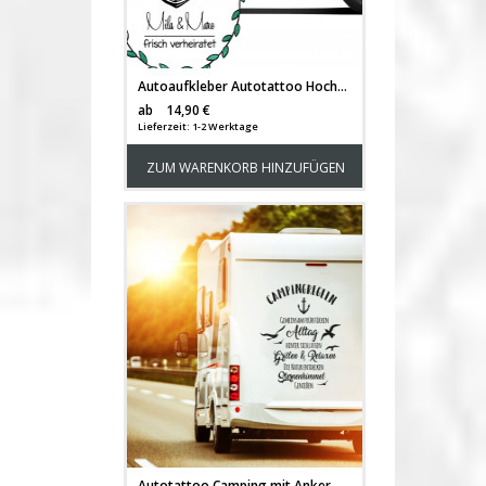
Autoaufkleber Autotattoo Hochzeit Maritim mit Anker Namen und Spruch frisch verheiratet M2141
Versandkosten
ab
14,90 €
Lieferzeit: 1-2 Werktage
ZUM WARENKORB HINZUFÜGEN
Autotattoo Camping mit Anker Heckscheibenaufkleber Wohnwagen Sticker Campingregeln Autosticker Wohnmobil M2376