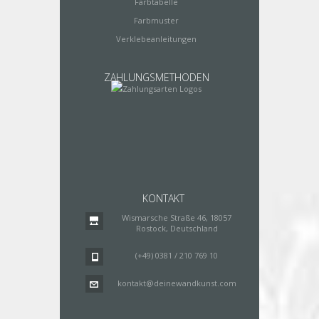
Farbtabelle
Farbmuster
Verklebeanleitungen
ZAHLUNGSMETHODEN
KONTAKT
Wismarsche Straße 46, 18057
Rostock, Deutschland
(+49) 0381 / 210 769 10
kontakt@deinewandkunst.com