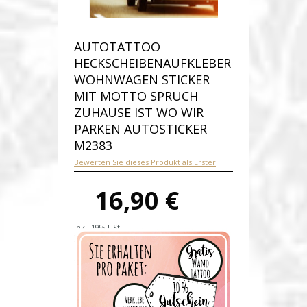
AUTOTATTOO
HECKSCHEIBENAUFKLEBER
WOHNWAGEN STICKER
MIT MOTTO SPRUCH
ZUHAUSE IST WO WIR
PARKEN AUTOSTICKER
M2383
Bewerten Sie dieses Produkt als Erster
16,90 €
Inkl. 19% USt.
Versandkosten
Produktnummer:
M2383-E
Verfügbarkeit:
Auf Lager
Lieferzeit: 1-2 Werktage