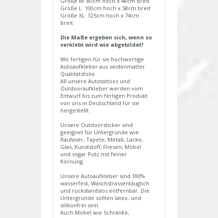
Größe M: 80cm hoch x 48cm breit
Größe L: 100cm hoch x 58cm breit
Größe XL: 125cm hoch x 74cm
breit
Die Maße ergeben sich, wenn so
verklebt wird wie abgebildet!
Wir fertigen für sie hochwertige
Autoaufkleber aus seidenmatter
Qualitätsfolie.
All unsere Autotattoos und
Outdooraufkleber werden vom
Entwurf bis zum fertigen Produkt
von uns in Deutschland für sie
hergestellt.
Unsere Outdoorsticker sind
geeignet für Untergründe wie:
Raufaser, Tapete, Metall, Lacke,
Glas, Kunststoff, Fliesen, Möbel
und sogar Putz mit feiner
Körnung.
Unsere Autoaufkleber sind 100%
wasserfest, Waschstrassentauglich
und rückstandslos entfernbar. Die
Untergründe sollten latex- und
silikonfrei sein.
Auch Möbel wie Schränke,