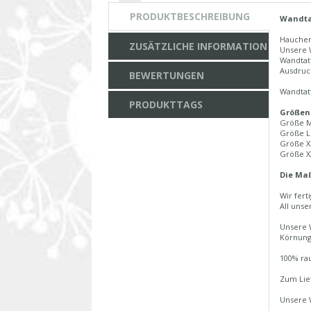
PRODUKTBESCHREIBUNG
Wandtat
Hauchen
ZUSÄTZLICHE INFORMATION
Unsere 
Wandtat
Ausdruc
BEWERTUNGEN
Wandtat
PRODUKTTAGS
Größen
Größe M
Größe L
Größe X
Größe X
Die Maß
Wir fert
All unse
Unsere W
Körnung
100% rau
Zum Lie
Unsere 