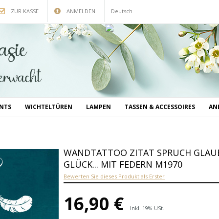
ZUR KASSE
ANMELDEN
Deutsch
INTS
WICHTELTÜREN
LAMPEN
TASSEN & ACCESSOIRES
AN
WANDTATTOO ZITAT SPRUCH GLAUB
GLÜCK... MIT FEDERN M1970
Bewerten Sie dieses Produkt als Erster
16,90 €
Inkl. 19% USt.