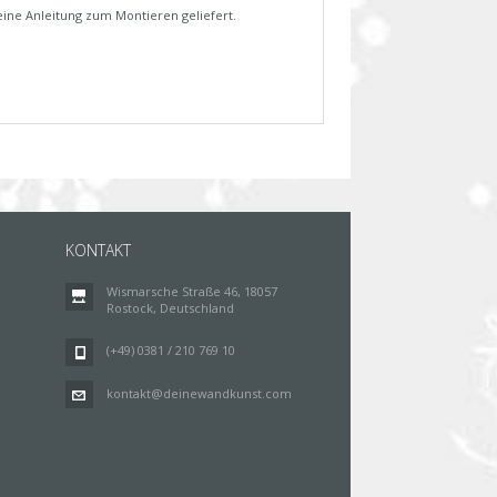
eine Anleitung zum Montieren geliefert.
KONTAKT
Wismarsche Straße 46, 18057
Rostock, Deutschland
(+49) 0381 / 210 769 10
kontakt@deinewandkunst.com