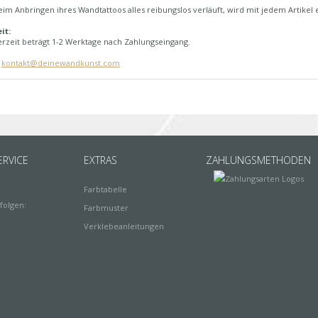
im Anbringen ihres Wandtattoos alles reibungslos verläuft, wird mit jedem Artikel 
it:
erzeit beträgt 1-2 Werktage nach Zahlungseingang.
:
kontakt@deinewandkunst.com
RVICE
EXTRAS
ZAHLUNGSMETHODEN
Farbtabelle
folgen:
Farbmuster
Verklebeanleitungen