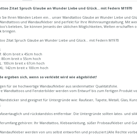
too Zitat Spruch Glaube an Wunder Liebe und Glück... mit Federn M1970
 Sie Ihren Wänden Leben ein... unser Wandtattoo Glaube an Wunder Liebe und Glück
Wandtattoos und Wandaufkleber sind perfekt für Ihre Wohnraumgestaltung. Mit we
too's beleben, Sie können Jenseits der üblichen Möglichkeiten, Welten erschaffen
k bringen.
too Zitat Spruch Glaube an Wunder Liebe und Glück... mit Federn M1970
:
: 60cm breit x 45cm hoch
: 80cm breit x 55cm hoch
L: 100cm breit x 67cm hoch
XL: 142cm breit x 100cm hoch
e ergeben sich, wenn so verklebt wird wie abgebildet!
igen für sie hochwertige Wandaufkleber aus seidenmatter Qualitätsfolie.
re Wandtattoos und Fensterbilder werden vom Entwurf bis zum fertigen Produkt von 
andsticker sind geeignet für Untergründe wie: Raufaser, Tapete, Metall, Glas, Kunst
.
fasertauglich und rückstandslos entfernbar. Die Untergründe sollten latex- und silik
ferumfang gehören: Ihr Wandtattoo, Klebeanleitung, süßer Probeaufkleber und Gut
Wandaufkleber werden von uns selbst entworfen und produziert.(Alle Rechte vorbe