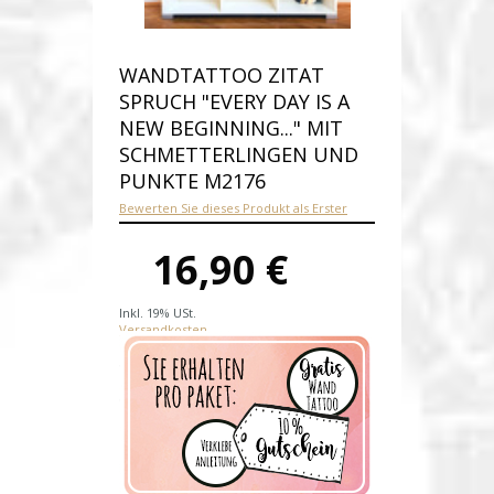
WANDTATTOO ZITAT
SPRUCH "EVERY DAY IS A
NEW BEGINNING..." MIT
SCHMETTERLINGEN UND
PUNKTE M2176
Bewerten Sie dieses Produkt als Erster
16,90 €
Inkl. 19% USt.
Versandkosten
Produktnummer:
M2176-E
Verfügbarkeit:
Auf Lager
Lieferzeit: Die Lieferzeit beträgt 1-2
Werktage