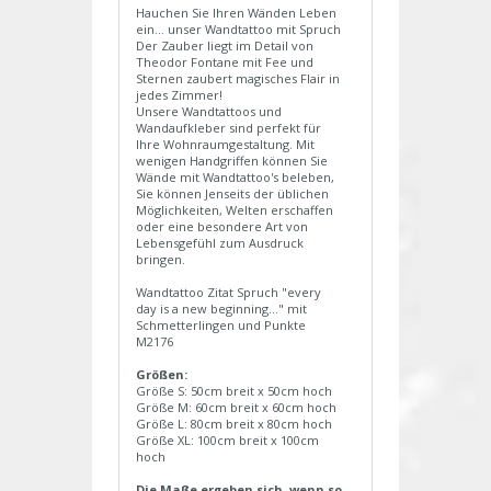
Hauchen Sie Ihren Wänden Leben
ein... unser Wandtattoo mit Spruch
Der Zauber liegt im Detail von
Theodor Fontane mit Fee und
Sternen zaubert magisches Flair in
jedes Zimmer!
Unsere Wandtattoos und
Wandaufkleber sind perfekt für
Ihre Wohnraumgestaltung. Mit
wenigen Handgriffen können Sie
Wände mit Wandtattoo's beleben,
Sie können Jenseits der üblichen
Möglichkeiten, Welten erschaffen
oder eine besondere Art von
Lebensgefühl zum Ausdruck
bringen.
Wandtattoo Zitat Spruch "every
day is a new beginning..." mit
Schmetterlingen und Punkte
M2176
Größen:
Größe S: 50cm breit x 50cm hoch
Größe M: 60cm breit x 60cm hoch
Größe L: 80cm breit x 80cm hoch
Größe XL: 100cm breit x 100cm
hoch
Die Maße ergeben sich, wenn so