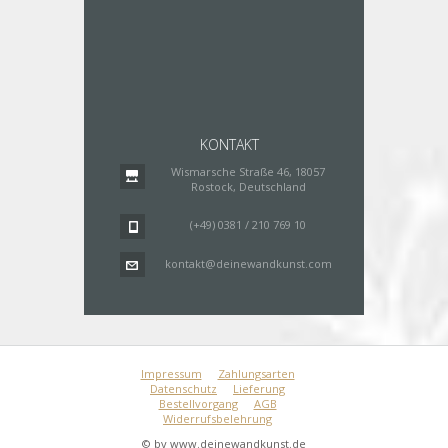
KONTAKT
Wismarsche Straße 46, 18057
Rostock, Deutschland
(+49) 0381 / 210 769 10
kontakt@deinewandkunst.com
Impressum
Zahlungsarten
Datenschutz
Lieferung
Bestellvorgang
AGB
Widerrufsbelehrung
© by www.deinewandkunst.de