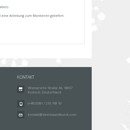
lten)
l eine Anleitung zum Montieren geliefert.
KONTAKT
Wismarsche Straße 46, 18057
Rostock, Deutschland
(+49) 0381 / 210 769 10
kontakt@deinewandkunst.com