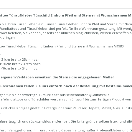
ttoo Türaufkleber Türschild Einhorn Pfeil und Sterne mit Wunschnamen M
Sie Ihren Türen Leben ein... unser Türaufkleber Einhorn Pfeil und Sterne mit Nam
Wandtattoos und Türaufkleber sind perfekt für Ihre Wohnraumgestaltung. Mit weni
too's beleben, Sie können Jenseits der üblichen Möglichkeiten, Welten erschaffen
k bringen.
too Türaufkleber Türschild Einhorn Pfeil und Sterne mit Wunschnamen M1980
:
: 21cm breit x 25cm hoch
: 30cm breit x 37cm hoch
: 40cm breit x 54cm hoch
 eigenem Verkleben erweitern die Sterne die angegebenen Maße!
Wunschnamen teilen Sie uns einfach nach der Bestellung mit Bestellnumm
igen für sie hochwertige Türaufkleber aus seidenmatter Qualitätsfolie.
re Wandtattoos und Türschilder werden vom Entwurf bis zum fertigen Produkt von un
ürsticker sind geeignet für Untergründe wie: Raufaser, Tapete, Metall, Glas, Kunstst
.
fasertauglich und rückstandslos entfernbar. Die Untergründe sollten latex- und silik
ferumfang gehören: Ihr Türaufkleber, Klebeanleitung, süßer Probeaufkleber und Gu