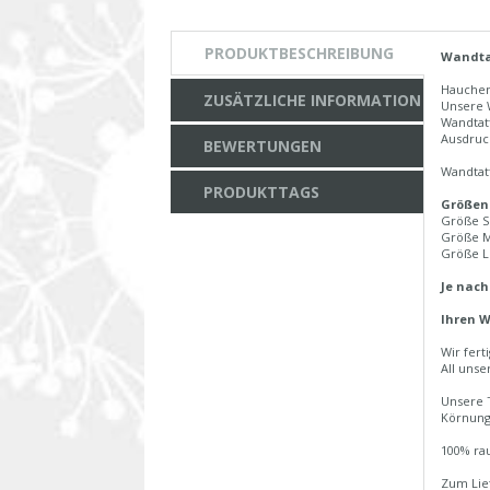
PRODUKTBESCHREIBUNG
Wandta
Hauchen 
ZUSÄTZLICHE INFORMATION
Unsere 
Wandtat
Ausdruc
BEWERTUNGEN
Wandtat
PRODUKTTAGS
Größen
Größe S
Größe M
Größe L
Je nach
Ihren 
Wir fert
All unse
Unsere T
Körnung
100% rau
Zum Lie