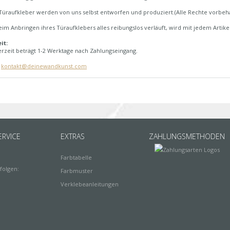
Türaufkleber werden von uns selbst entworfen und produziert.(Alle Rechte vorbeha
im Anbringen ihres Türaufklebers alles reibungslos verläuft, wird mit jedem Artike
it:
erzeit beträgt 1-2 Werktage nach Zahlungseingang.
:
kontakt@deinewandkunst.com
RVICE
EXTRAS
ZAHLUNGSMETHODEN
Farbtabelle
folgen:
Farbmuster
Verklebeanleitungen