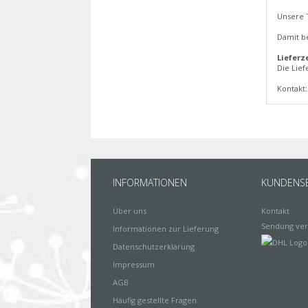
Unsere 
Damit be
Lieferze
Die Lief
Kontakt
INFORMATIONEN
KUNDENSE
Über uns
Kontakt
Sendung ver
Informationen zur Lieferung
Datenschutzerklärung
Impressum
AGB
Häufig gestellte Fragen