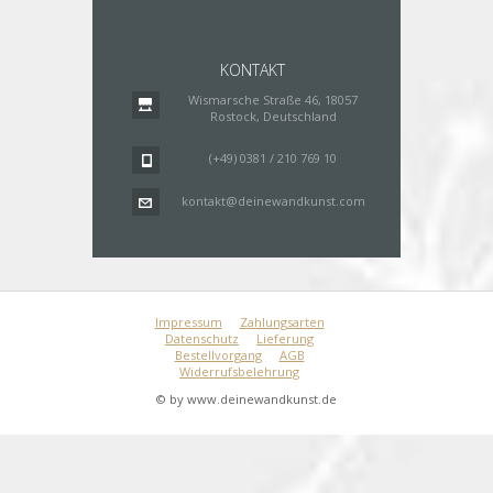
KONTAKT
Wismarsche Straße 46, 18057
Rostock, Deutschland
(+49) 0381 / 210 769 10
kontakt@deinewandkunst.com
Impressum
Zahlungsarten
Datenschutz
Lieferung
Bestellvorgang
AGB
Widerrufsbelehrung
© by www.deinewandkunst.de