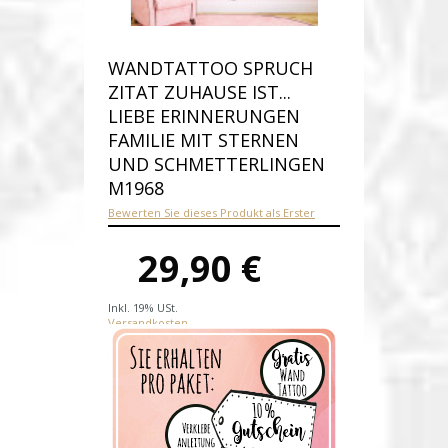
WANDTATTOO SPRUCH
ZITAT ZUHAUSE IST...
LIEBE ERINNERUNGEN
FAMILIE MIT STERNEN
UND SCHMETTERLINGEN
M1968
Bewerten Sie dieses Produkt als Erster
29,90 €
Inkl. 19% USt.
Versandkosten
Produktnummer:
M1968-E
Verfügbarkeit:
Auf Lager
Lieferzeit: 1-2 Werktage nach
Zahlungseingang