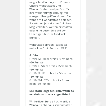
magisches Flair in jedes Zimmer!
Unsere Wandtattoos und
Wandaufkleber sind perfekt für
Ihre Wohnraumgestaltung. Mit
wenigen Handgriffen können Sie
Wände mit Wandtattoo's beleben,
Sie können Jenseits der üblichen
Möglichkeiten, Welten erschaffen
oder eine besondere Art von
Lebensgefühl zum Ausdruck
bringen.
Wandtattoo Spruch "eat pasta
make love" mit Punkten M871
Größe:
Größe M: 30cm breit x 20cm hoch
+30 Punkte
Größe L: 50cm breit x 35cm hoch
+30 Punkte
Größe XL: 80cm breit x 55cm hoch
+30 Punkte
Größe XXL: 120cm breit x 81cm
hoch +30 Punkte
Die Maße ergeben sich, wenn so
verklebt wird wie abgebildet!
Wir fertigen für sie hochwertige
Wandaufkleber aus seidenmatter