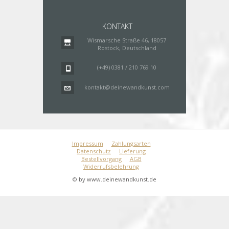
KONTAKT
Wismarsche Straße 46, 18057
Rostock, Deutschland
(+49) 0381 / 210 769 10
kontakt@deinewandkunst.com
Impressum
Zahlungsarten
Datenschutz
Lieferung
Bestellvorgang
AGB
Widerrufsbelehrung
© by www.deinewandkunst.de