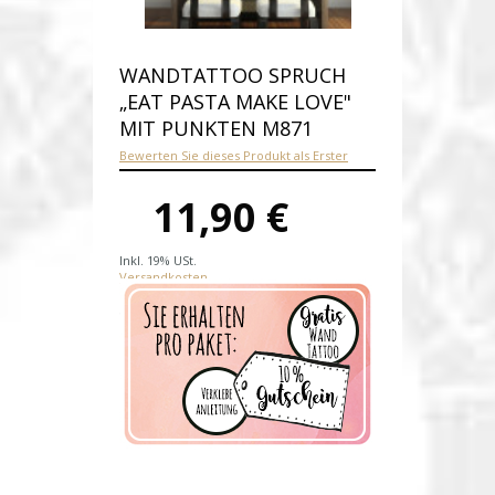
WANDTATTOO SPRUCH
„EAT PASTA MAKE LOVE"
MIT PUNKTEN M871
Bewerten Sie dieses Produkt als Erster
11,90 €
Inkl. 19% USt.
Versandkosten
Produktnummer:
M871-E
Verfügbarkeit:
Auf Lager
Lieferzeit: 1-2 Werktage nach
Zahlungseingang