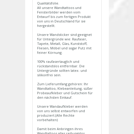
Qualitätsfolie.
All unsere Wandtattoos und
Fensterbilder werden vom
Entwurf bis zum fertigen Produkt
von uns in Deutschland für sie
hergestellt.
Unsere Wandsticker sind geeignet
für Untergründe wie: Raufaser,
Tapete, Metall, Glas, Kunststoff,
Fliesen, Möbel und sogar Putz mit
feiner Körnung.
100% raufasertauglich und
rückstandslos entfernbar. Die
Untergründe sollten latex- und
silikonfrei sein.
Zum Lieferumfang gehören: Ihr
Wandtattoo, Klebeanleitung, süßer
Probeaufkleber und Gutschein für
den nächsten Einkauf.
Unsere Wandaufkleber werden
von uns selbst entworfen und
produziert.(Alle Rechte
vorbehalten)
Damit beim Anbringen ihres
Wandtattoos alles reibungslos