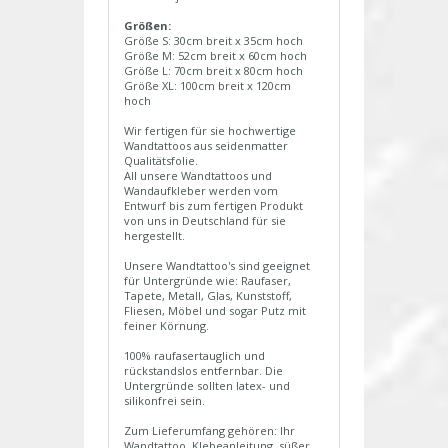
Größen:
Größe S: 30cm breit x 35cm hoch
Größe M: 52cm breit x 60cm hoch
Größe L: 70cm breit x 80cm hoch
Größe XL: 100cm breit x 120cm
hoch
Wir fertigen für sie hochwertige
Wandtattoos aus seidenmatter
Qualitätsfolie.
All unsere Wandtattoos und
Wandaufkleber werden vom
Entwurf bis zum fertigen Produkt
von uns in Deutschland für sie
hergestellt.
Unsere Wandtattoo's sind geeignet
für Untergründe wie: Raufaser,
Tapete, Metall, Glas, Kunststoff,
Fliesen, Möbel und sogar Putz mit
feiner Körnung.
100% raufasertauglich und
rückstandslos entfernbar. Die
Untergründe sollten latex- und
silikonfrei sein.
Zum Lieferumfang gehören: Ihr
Wandtattoo, Klebeanleitung, süßer