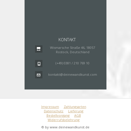
KONTAKT
Wismarsche Straße 46, 18057
Rostock, Deutschland
(+49) 0381 / 210 769 10
kontakt@deinewandkunst.com
Impressum
Zahlungsarten
Datenschutz
Lieferung
Bestellvorgang
AGB
Widerrufsbelehrung
© by www.deinewandkunst.de