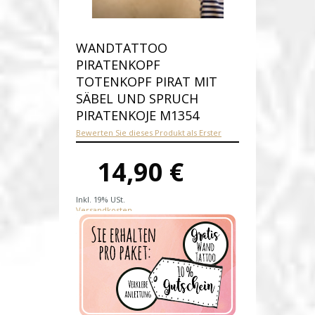
WANDTATTOO
PIRATENKOPF
TOTENKOPF PIRAT MIT
SÄBEL UND SPRUCH
PIRATENKOJE M1354
Bewerten Sie dieses Produkt als Erster
14,90 €
Inkl. 19% USt.
Versandkosten
Produktnummer:
M1354-E
Verfügbarkeit:
Auf Lager
Lieferzeit: 1-2 Werktage nach
Zahlungseingang