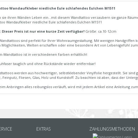
ttoo Wandaufkleber niedliche Eule schlafendes Eulchen M1511
 sie ihren Wänden Leben ein...mit diesem Wandtattoo verzaubern sie ganze Räume
too Wandaufkleber niedliche Eule schlafendes Eulchen M1511
 Dieser Preis ist nur eine kurze Zeit verfügbar!
Größe: ca.10-12cm
Wandtattoos sind perfekt für Ihrer Wohnraumgestaltung. Mit wenigen Handgriffen k
n Möglichkeiten, Welten erschaffen oder eine besondere Art von Lebensgefühl zum
n-Wandtattoo ist in verschiedenen Farben erhältlich!
uhfaser tauglich und ohne Rückstände wieder entfernbar!
tattoos werden aus hochwertiger, selbstklebender Vinylfolie hergestellt. Sie sind
, Feinputz, Fliesen, Glas, Holz und Kunststoff. Zu beachten ist aber, dass der Untergru
im Anbringen alles reibungslos verläuft, wird mit jedem Artikel eine Anleitung zum
RVICE
EXTRAS
ZAHLUNGSMETHODEN