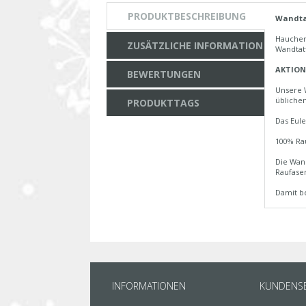
PRODUKTBESCHREIBUNG
Wandta
Hauchen
ZUSÄTZLICHE INFORMATION
Wandtat
AKTION:
BEWERTUNGEN
Unsere 
übliche
PRODUKTTAGS
Das Eule
100% Ra
Die Wand
Raufaser
Damit be
INFORMATIONEN
KUNDENSE