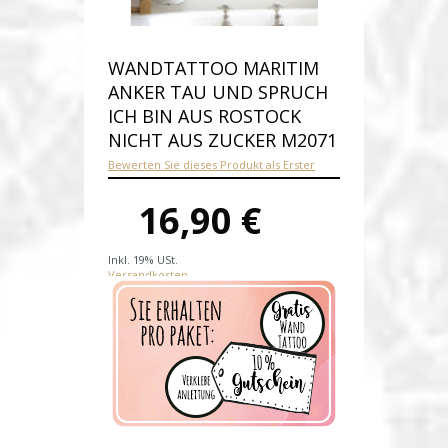
WANDTATTOO MARITIM
ANKER TAU UND SPRUCH
ICH BIN AUS ROSTOCK
NICHT AUS ZUCKER M2071
Bewerten Sie dieses Produkt als Erster
16,90 €
Inkl. 19% USt.
Versandkosten
Produktnummer:
M2071-E
Verfügbarkeit:
Auf Lager
Lieferzeit: 1-2 Werktage nach
Zahlungseingang