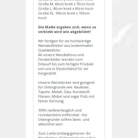
Größe M: 66cm breit x 70cm hoch
Größe L: 80cm breit x 85cm hoch
Größe XL: 100cm breit x 103cm
hoch
Die Maße ergeben sich, wenn so
verklebt wird wie abgebildet!
Wir fertigen für sie hochwertige
Wandaufkleber aus seidenmatter
Qualitätsfolie.
All unsere Wandtattoos und
Fensterbilder werden vom
Entwurf bis zum fertigen Produkt
von uns in Deutschland für sie
hergestellt.
Unsere Wandsticker sind geeignet
für Untergründe wie: Raufaser,
Tapete, Metall, Glas, Kunststoff,
Fliesen, Möbel und sogar Putz mit
feiner Körnung.
100% raufasertauglich und
rückstandslos entfernbar. Die
Untergründe sollten latex- und
silikonfrei sein.
Zum Lieferumfang gehören: Ihr
Wandtattoo, Klebeanleitung, süßer