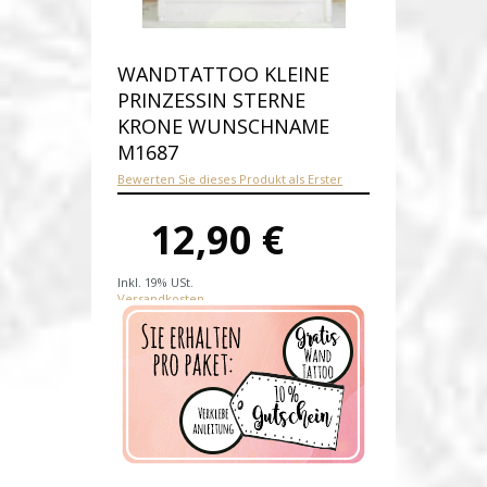
WANDTATTOO KLEINE
PRINZESSIN STERNE
KRONE WUNSCHNAME
M1687
Bewerten Sie dieses Produkt als Erster
12,90 €
Inkl. 19% USt.
Versandkosten
Produktnummer:
M1687-E
Verfügbarkeit:
Auf Lager
Lieferzeit: 1-2 Werktage nach
Zahlungseingang