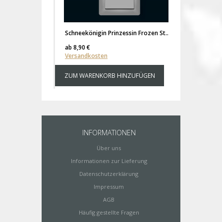
Schneekönigin Prinzessin Frozen Sterne Schneeflocken fluoreszierend M1648
ab
8,90 €
ab
15,90 €
Versandkosten
Versandk
ZUM WARENKORB HINZUFÜGEN
ZUM WAR
INFORMATIONEN
Über uns
Informationen zur Lieferung
Datenschutzerklärung
Impressum
AGB
Häufig gestellte Fragen