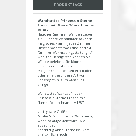
PRODUKTTAGS
Wandtattoo Prinzessin Sterne
Frozen mit Name Wunschname
M1687
Hauchen Sie Ihren Wänden Leben
ein... unsere Wandbilder zaubern
magisches Flair in jedes Zimmer!
Unsere Wandtattoos sind perfekt
für Ihrer Wohnraumgestaltung. Mit
wenigen Handgriffen können Sie
Wände beleben, Sie können
Jenseits der üblichen
Möglichkeiten, Welten erschaffen
oder eine besondere Art von
Lebensgefühl zum Ausdruck
bringen.
Wandtattoo Wandaufkleber
Prinzessin Sterne Frozen mit
Namen Wunschname M1687
verfügbare Größen:
Größe S: 50cm breit x 26cm hoch,
wenn so aufgeklebt wird, wie
abgebildet
Schriftzug ohne Sterne ist 39cm
breit x 18cm hoch