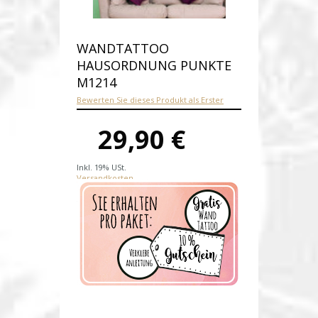
WANDTATTOO
HAUSORDNUNG PUNKTE
M1214
Bewerten Sie dieses Produkt als Erster
29,90 €
Inkl. 19% USt.
Versandkosten
Produktnummer:
M1214-E
Verfügbarkeit:
Auf Lager
Lieferzeit: 1-2 Werktage nach
Zahlungseingang