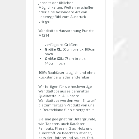
Jenseits der üblichen
Möglichkeiten, Welten erschaffen
oder eine besondere Art von
Lebensgefühl zum Ausdruck
bringen.
Wandtattoo Hausordnung Punkte
M1214
verfügbare Größen:
Größe XL:
50cm breit x 100cm
hoch
Größe XXL:
73cm breit x
145cm hoch
100% Rauhfaser tauglich und ohne
Rückstände wieder entfernbar!
Wir fertigen für sie hochwertige
Wandtattoos aus seidenmatter
Qualitätsfolie. All unsere
Wandtattoos werden vom Entwurf
bis zum fertigen Produkt von uns
in Deutschland für sie hergestellt.
Sie sind geeignet für Untergründe,
wie Tapeten, auch Raufaser,
Feinputz, Fliesen, Glas, Holz und
Kunststoff. Zu beachten ist aber,
dass der Untergrund sauber, fett-