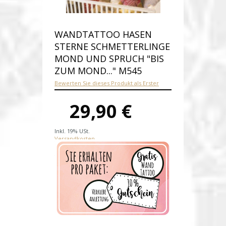
WANDTATTOO HASEN
STERNE SCHMETTERLINGE
MOND UND SPRUCH "BIS
ZUM MOND..." M545
Bewerten Sie dieses Produkt als Erster
29,90 €
Inkl. 19% USt.
Versandkosten
Produktnummer:
M545-E
Verfügbarkeit:
Auf Lager
Lieferzeit: 1-2 Werktage nach
Zahlungseingang