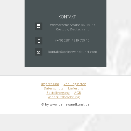
KONTAKT
Wismarsche Straße 46, 18057
Rostock, Deutschland
(+49) 0381 / 210 769 10
kontakt@deinewandkunst.com
Impressum
Zahlungsarten
Datenschutz
Lieferung
Bestellvorgang
AGB
Widerrufsbelehrung
© by www.deinewandkunst.de