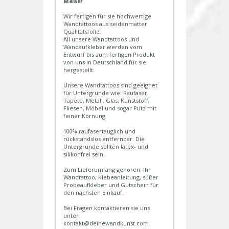
Maße!
Wir fertigen für sie hochwertige
Wandtattoos aus seidenmatter
Qualitätsfolie.
All unsere Wandtattoos und
Wandaufkleber werden vom
Entwurf bis zum fertigen Produkt
von uns in Deutschland für sie
hergestellt.
Unsere Wandtattoos sind geeignet
für Untergründe wie: Raufaser,
Tapete, Metall, Glas, Kunststoff,
Fliesen, Möbel und sogar Putz mit
feiner Körnung.
100% raufasertauglich und
rückstandslos entfernbar. Die
Untergründe sollten latex- und
silikonfrei sein.
Zum Lieferumfang gehören: Ihr
Wandtattoo, Klebeanleitung, süßer
Probeaufkleber und Gutschein für
den nächsten Einkauf.
Bei Fragen kontaktieren sie uns
unter:
kontakt@deinewandkunst.com