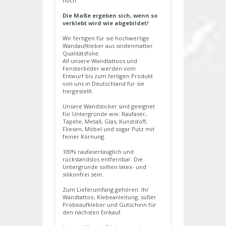
hoch
Die Maße ergeben sich, wenn so
verklebt wird wie abgebildet!
Wir fertigen für sie hochwertige
Wandaufkleber aus seidenmatter
Qualitätsfolie.
All unsere Wandtattoos und
Fensterbilder werden vom
Entwurf bis zum fertigen Produkt
von uns in Deutschland für sie
hergestellt.
Unsere Wandsticker sind geeignet
für Untergründe wie: Raufaser,
Tapete, Metall, Glas, Kunststoff,
Fliesen, Möbel und sogar Putz mit
feiner Körnung.
100% raufasertauglich und
rückstandslos entfernbar. Die
Untergründe sollten latex- und
silikonfrei sein.
Zum Lieferumfang gehören: Ihr
Wandtattoo, Klebeanleitung, süßer
Probeaufkleber und Gutschein für
den nächsten Einkauf.