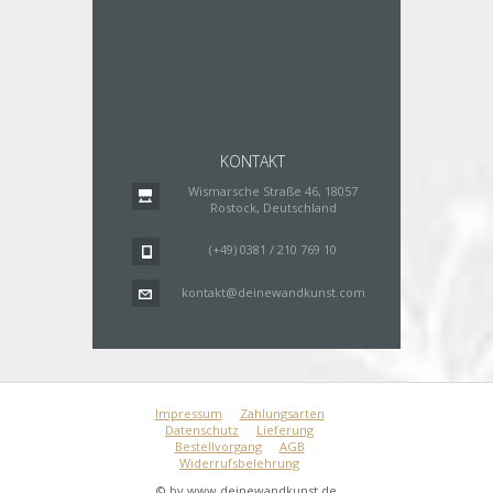
KONTAKT
Wismarsche Straße 46, 18057
Rostock, Deutschland
(+49) 0381 / 210 769 10
kontakt@deinewandkunst.com
Impressum
Zahlungsarten
Datenschutz
Lieferung
Bestellvorgang
AGB
Widerrufsbelehrung
© by www.deinewandkunst.de