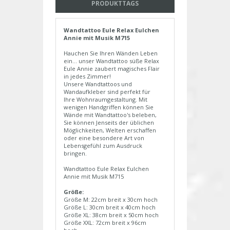
PRODUKTTAGS
Wandtattoo Eule Relax Eulchen
Annie mit Musik M715
Hauchen Sie Ihren Wänden Leben
ein... unser Wandtattoo süße Relax
Eule Annie zaubert magisches Flair
in jedes Zimmer!
Unsere Wandtattoos und
Wandaufkleber sind perfekt für
Ihre Wohnraumgestaltung. Mit
wenigen Handgriffen können Sie
Wände mit Wandtattoo's beleben,
Sie können Jenseits der üblichen
Möglichkeiten, Welten erschaffen
oder eine besondere Art von
Lebensgefühl zum Ausdruck
bringen.
Wandtattoo Eule Relax Eulchen
Annie mit Musik M715
Größe:
Größe M: 22cm breit x 30cm hoch
Größe L: 30cm breit x 40cm hoch
Größe XL: 38cm breit x 50cm hoch
Größe XXL: 72cm breit x 96cm