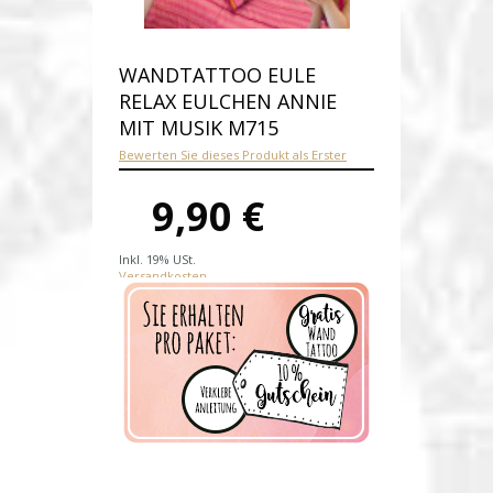
WANDTATTOO EULE
RELAX EULCHEN ANNIE
MIT MUSIK M715
Bewerten Sie dieses Produkt als Erster
9,90 €
Inkl. 19% USt.
Versandkosten
Produktnummer:
M715-E
Verfügbarkeit:
Auf Lager
Lieferzeit: 1-2 Werktage nach
Zahlungseingang