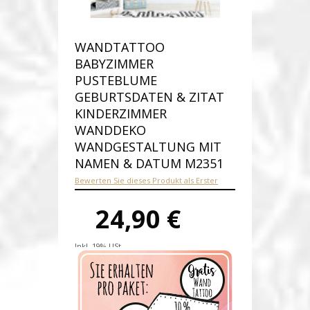
WANDTATTOO
BABYZIMMER
PUSTEBLUME
GEBURTSDATEN & ZITAT
KINDERZIMMER
WANDDEKO
WANDGESTALTUNG MIT
NAMEN & DATUM M2351
Bewerten Sie dieses Produkt als Erster
24,90 €
Inkl. 19% USt.
Versandkosten
Produktnummer:
M2351-E
Verfügbarkeit:
Auf Lager
Lieferzeit: 1-2 Werktage