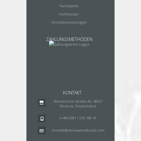
Farbtabelle
Farbmuster
Verklebeanleitungen
ZAHLUNGSMETHODEN
KONTAKT
Wismarsche Straße 46, 18057
Rostock, Deutschland
(+49) 0381 / 210 769 10
kontakt@deinewandkunst.com