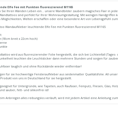
nde Elfe Fee mit Punkten fluoreszierend M1165
 Sie Ihren Wänden Leben ein... unsere Wandbilder zaubern magisches Flair in jed
Wandtattoos sind perfekt für Ihrer Wohnraumgestaltung. Mit wenigen Handgriffen k
n Möglichkeiten, Welten erschaffen oder eine besondere Art von Lebensgefühl zum
too Wandaufkleber leuchtende Elfe Fee mit Punkten fluoreszierend M1165
t:
fe (18cm breit x 22cm hoch)
terne
unkte
tattoo wird aus fluoreszierender Folie hergestellt, die sich bei Lichteinfall (Tages- o
Dunkelheit leuchten die Leuchtsticker dann mehrere Stunden und sorgen für zaube
uhfaser tauglich und ohne Rückstände wieder entfernbar!
igen für sie hochwertige Fensteraufkleber aus seidenmatter Qualitätsfolie. All un
 Produkt von uns in Deutschland für sie hergestellt.
 geeignet für Untergründe, wie Tapeten, auch Raufaser, Feinputz, Fliesen, Glas, Holz
nd sauber, fett- und silikonfrei ist!
im Anbringen alles reibungslos verläuft, wird mit jedem Artikel eine Anleitung zum