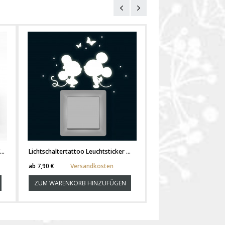
Gefüllte Federtasche Einhorn auf Wiese mit Sternen Punkten und Wunschname fm020
Lichtschaltertattoo Leuchtsticker Wandtattoo Maus Mäuse mit Schmetterlinge und Punkten fluoreszierend nachtleuchtend M1368
ab
7,90 €
Versandkosten
ZUM WARENKORB HINZUFÜGEN