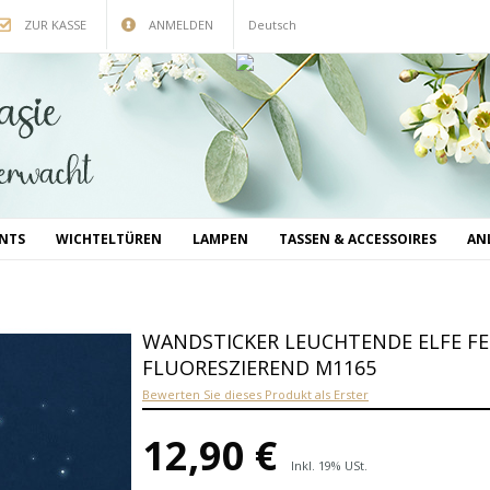
ZUR KASSE
ANMELDEN
Deutsch
INTS
WICHTELTÜREN
LAMPEN
TASSEN & ACCESSOIRES
AN
WANDSTICKER LEUCHTENDE ELFE F
FLUORESZIEREND M1165
Bewerten Sie dieses Produkt als Erster
12,90 €
Inkl. 19% USt.