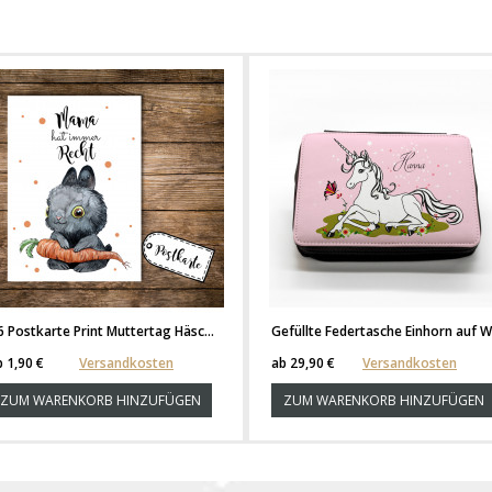
A6 Postkarte Print Muttertag Häschen mit Möhre und Spruch Mama hat immer recht pk105
b
1,90 €
Versandkosten
ab
29,90 €
Versandkosten
ZUM WARENKORB HINZUFÜGEN
ZUM WARENKORB HINZUFÜGEN