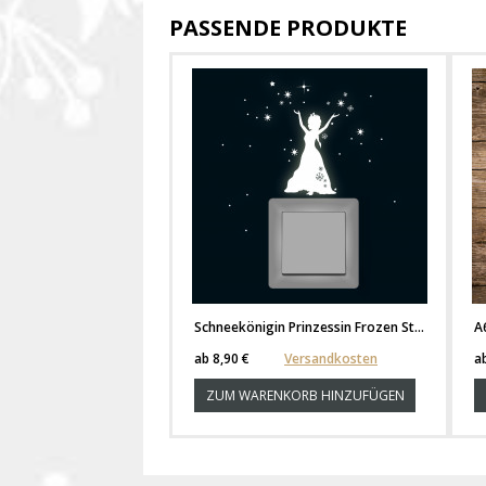
PASSENDE PRODUKTE
Schneekönigin Prinzessin Frozen Sterne Schneeflocken fluoreszierend M1648
ab
8,90 €
Versandkosten
a
ZUM WARENKORB HINZUFÜGEN