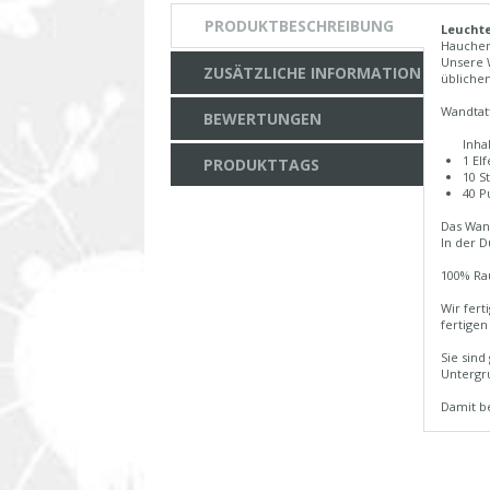
PRODUKTBESCHREIBUNG
Leuchte
Hauchen
Unsere 
ZUSÄTZLICHE INFORMATION
übliche
Wandtat
BEWERTUNGEN
Inhal
1 El
PRODUKTTAGS
10 S
40 P
Das Wand
In der 
100% Ra
Wir fert
fertigen
Sie sind
Untergru
Damit be