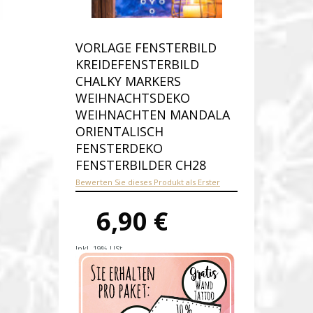
VORLAGE FENSTERBILD
KREIDEFENSTERBILD
CHALKY MARKERS
WEIHNACHTSDEKO
WEIHNACHTEN MANDALA
ORIENTALISCH
FENSTERDEKO
FENSTERBILDER CH28
Bewerten Sie dieses Produkt als Erster
6,90 €
Inkl. 19% USt.
Versandkosten
Produktnummer:
ch28-D
Verfügbarkeit:
Auf Lager
Lieferzeit: 1-2 Werktage