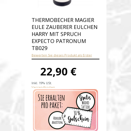
THERMOBECHER MAGIER
EULE ZAUBERER EULCHEN
HARRY MIT SPRUCH
EXPECTO PATRONUM
TB029
Bewerten Sie dieses Produkt als Erster
22,90 €
Inkl. 19% USt.
Versandkosten
Produktnummer:
tb029
Verfügbarkeit:
Auf Lager
Lieferzeit: 1-2 Werktage nach
Zahungseingang