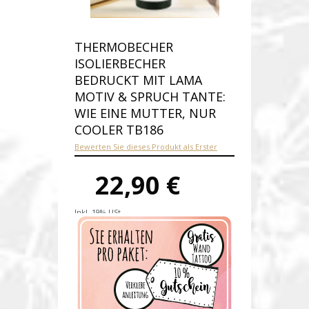
THERMOBECHER
ISOLIERBECHER
BEDRUCKT MIT LAMA
MOTIV & SPRUCH TANTE:
WIE EINE MUTTER, NUR
COOLER TB186
Bewerten Sie dieses Produkt als Erster
22,90 €
Inkl. 19% USt.
Versandkosten
Produktnummer:
tb186-E
Verfügbarkeit:
Auf Lager
Lieferzeit: 1-2 Werktage