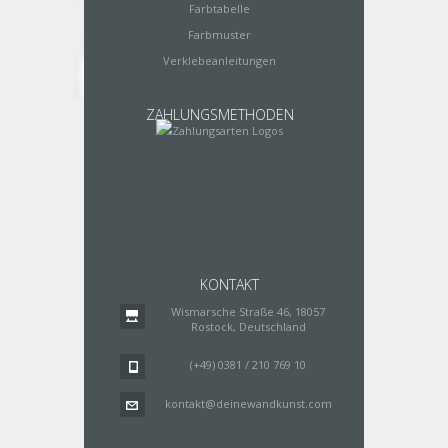
Farbtabelle
Farbmuster
Verklebeanleitungen
ZAHLUNGSMETHODEN
KONTAKT
Wismarsche Straße 46, 18057
Rostock, Deutschland
(+49) 0381 / 210 769 10
kontakt@deinewandkunst.com