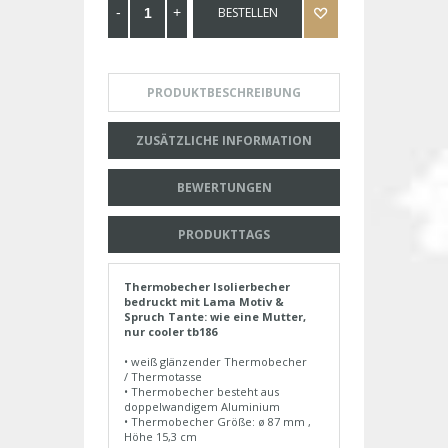
BESTELLEN
PRODUKTBESCHREIBUNG
ZUSÄTZLICHE INFORMATION
BEWERTUNGEN
PRODUKTTAGS
Thermobecher Isolierbecher
bedruckt mit Lama Motiv &
Spruch Tante: wie eine Mutter,
nur cooler tb186
• weiß glänzender Thermobecher
/ Thermotasse
• Thermobecher besteht aus
doppelwandigem Aluminium
• Thermobecher Größe: ø 87 mm ,
Höhe 15,3 cm