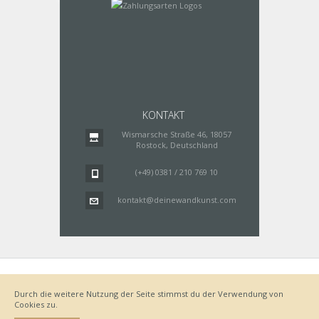
KONTAKT
Wismarsche Straße 46, 18057
Rostock, Deutschland
(+49) 0381 / 210 769 10
kontakt@deinewandkunst.com
Impressum
Zahlungsarten
Datenschutz
Lieferung
Durch die weitere Nutzung der Seite stimmst du der Verwendung von
Bestellvorgang
AGB
Cookies zu.
Widerrufsbelehrung