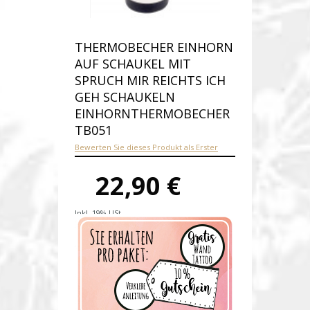
THERMOBECHER EINHORN
AUF SCHAUKEL MIT
SPRUCH MIR REICHTS ICH
GEH SCHAUKELN
EINHORNTHERMOBECHER
TB051
Bewerten Sie dieses Produkt als Erster
22,90 €
Inkl. 19% USt.
Versandkosten
Produktnummer:
tb051-E
Verfügbarkeit:
Auf Lager
Lieferzeit: 1-2 Werktage