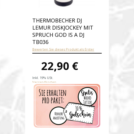
THERMOBECHER DJ
LEMUR DISKJOCKEY MIT
SPRUCH GOD IS A DJ
TB036
Bewerten Sie dieses Produkt als Erster
22,90 €
Inkl. 19% USt.
Versandkosten
Produktnummer:
tb036
Verfügbarkeit:
Auf Lager
Lieferzeit: 1-2 Werktage nach
Zahungseingang