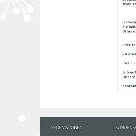
stabile
Liefer
Sie bek
(Glas u
Bitte t
Zu alle
Ihre Li
Entwurf
Unsere 
Kontak
INFORMATIONEN
KUNDENSE