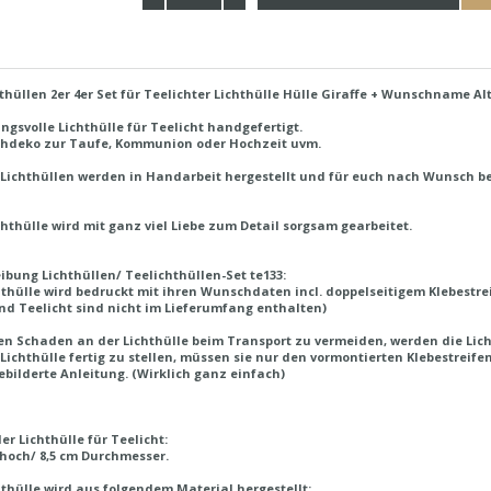
thüllen 2er 4er Set für Teelichter Lichthülle Hülle Giraffe + Wunschname Alt
gsvolle Lichthülle für Teelicht handgefertigt.
chdeko zur Taufe, Kommunion oder Hochzeit uvm.
Lichthüllen werden in Handarbeit hergestellt und für euch nach Wunsch be
chthülle wird mit ganz viel Liebe zum Detail sorgsam gearbeitet.
ibung Lichthüllen/ Teelichthüllen-Set te133:
hthülle wird bedruckt mit ihren Wunschdaten incl. doppelseitigem Klebestre
nd Teelicht sind nicht im Lieferumfang enthalten)
n Schaden an der Lichthülle beim Transport zu vermeiden, werden die Lich
Lichthülle fertig zu stellen, müssen sie nur den vormontierten Klebestrei
ebilderte Anleitung. (Wirklich ganz einfach)
er Lichthülle für Teelicht:
 hoch/ 8,5 cm Durchmesser.
hthülle wird aus folgendem Material hergestellt: