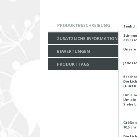
PRODUKTBESCHREIBUNG
Teelich
Stimmun
ZUSÄTZLICHE INFORMATION
als Tis
Unsere 
BEWERTUNGEN
Jede Li
PRODUKTTAGS
Beschre
Die Lic
(Glas u
Um eine
Um die 
Siehe b
Größe d
10,5 cm
Die Lic