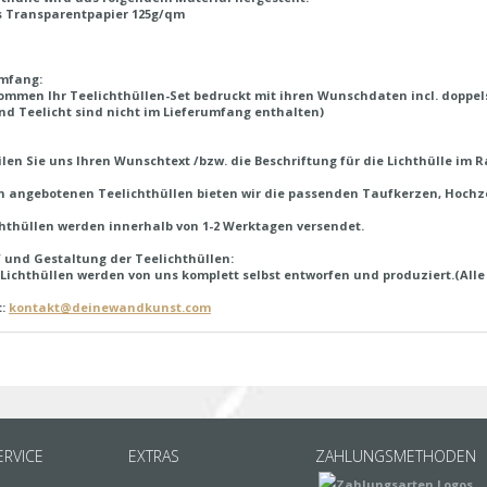
s Transparentpapier 125g/qm
umfang:
ommen Ihr Teelichthüllen-Set bedruckt mit ihren Wunschdaten incl. doppels
nd Teelicht sind nicht im Lieferumfang enthalten)
eilen Sie uns Ihren Wunschtext /bzw. die Beschriftung für die Lichthülle i
n angebotenen Teelichthüllen bieten wir die passenden Taufkerzen, Hochz
chthüllen werden innerhalb von 1-2 Werktagen versendet.
 und Gestaltung der Teelichthüllen:
Lichthüllen werden von uns komplett selbst entworfen und produziert.(Alle
t:
kontakt@deinewandkunst.com
RVICE
EXTRAS
ZAHLUNGSMETHODEN