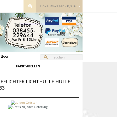
Einkaufswagen
-
0,00 €
LÄSSE
FARBTABELLEN
TEELICHTER LICHTHÜLLE HÜLLE
33