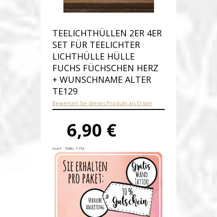
TEELICHTHÜLLEN 2ER 4ER
SET FÜR TEELICHTER
LICHTHÜLLE HÜLLE
FUCHS FÜCHSCHEN HERZ
+ WUNSCHNAME ALTER
TE129
Bewerten Sie dieses Produkt als Erster
6,90 €
Inkl. 19% USt.
Versandkosten
Produktnummer:
te129-C
Verfügbarkeit:
Auf Lager
Lieferzeit: 1-2 Werktage