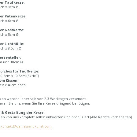
er Taufkerze:
ch x 8cm Ø
er Patenkerze:
ch x 6cm Ø
er Gastkerze:
ch x 5cm Ø
r Lichthülle:
ch x 8,5cm Ø
rzenteller:
m und 10cm Ø
lzbox für Taufkerze:
10,5cm x 10,5cm (BxHxT)
om Kissen:
eit x 40cm hoch
rzen werden innerhalb von 2-3 Werktagen versendet.
eren Sie uns, wenn Sie Ihre Kerze dringend benötigen.
 & Gestaltung der Kerze:
en von uns komplett selbst entworfen und produziert.(Alle Rechte vorbehalten)
:
kontakt@deinewandkunst.com