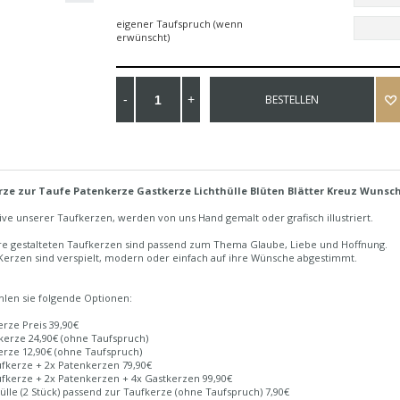
eigener Taufspruch (wenn
erwünscht)
BESTELLEN
ze zur Taufe Patenkerze Gastkerze Lichthülle Blüten Blätter Kreuz Wunsc
ive unserer Taufkerzen, werden von uns Hand gemalt oder grafisch illustriert.
ere gestalteten Taufkerzen sind passend zum Thema Glaube, Liebe und Hoffnung.
Kerzen sind verspielt, modern oder einfach auf ihre Wünsche abgestimmt.
hlen sie folgende Optionen:
erze Preis 39,90€
kerze 24,90€ (ohne Taufspruch)
erze 12,90€ (ohne Taufspruch)
ufkerze + 2x Patenkerzen 79,90€
ufkerze + 2x Patenkerzen + 4x Gastkerzen 99,90€
hülle (2 Stück) passend zur Taufkerze (ohne Taufspruch) 7,90€