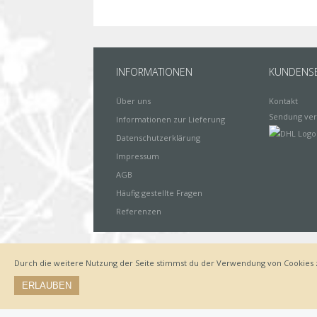
INFORMATIONEN
KUNDENSE
Über uns
Kontakt
Sendung ver
Informationen zur Lieferung
Datenschutzerklärung
Impressum
AGB
Häufig gestellte Fragen
Referenzen
Durch die weitere Nutzung der Seite stimmst du der Verwendung von Cookies 
Impressum
Zahlungsarten
Datenschutz
Lieferung
ERLAUBEN
© by www.deinewandkunst.de