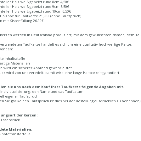
nteller Holz weiß gebeizt rund 8cm 4,50€
nteller Holz weiß gebeizt rund 9cm 5,50€
nteller Holz weiß gebeizt rund 10cm 6,50€
 Holzbox für Taufkerze 21,90€ (ohne Taufspruch)
en mit Kissenfüllung 26,90€
fkerzen werden in Deutschland produziert, mit dem gewünschten Namen, dem Ta
verwendeten Taufkerze handelt es sich um eine qualitativ hochwertige Kerze.
wenden:
te Inhaltsstoffe
rtige Materialien
h wird ein sicherer Abbrand gewährleistet.
uck wird von uns veredelt, damit wird eine lange Haltbarkeit garantiert.
eilen sie uns nach dem Kauf ihrer Taufkerze folgende Angaben mit.
e Individualisierung: den Name und das Taufdatum
ell eigener Taufspruch
n Sie gar keinen Taufspruch ist dies bei der Bestellung ausdrücklich zu benennen)
lungsart der Kerzen:
r Laserdruck
ete Materialien:
Phototransferfolie