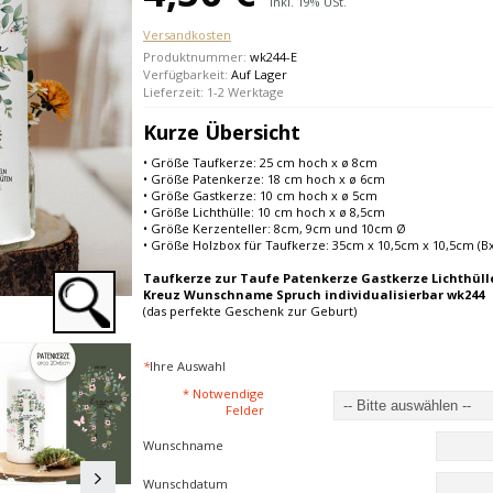
Inkl. 19% USt.
Versandkosten
Produktnummer:
wk244-E
Verfügbarkeit:
Auf Lager
Lieferzeit: 1-2 Werktage
Kurze Übersicht
• Größe Taufkerze: 25 cm hoch x ø 8cm
• Größe Patenkerze: 18 cm hoch x ø 6cm
• Größe Gastkerze: 10 cm hoch x ø 5cm
• Größe Lichthülle: 10 cm hoch x ø 8,5cm
• Größe Kerzenteller: 8cm, 9cm und 10cm Ø
• Größe Holzbox für Taufkerze: 35cm x 10,5cm x 10,5cm (B
Taufkerze zur Taufe Patenkerze Gastkerze Lichthülle
Kreuz Wunschname Spruch individualisierbar wk244
(das perfekte Geschenk zur Geburt)
*
Ihre Auswahl
* Notwendige
Felder
Wunschname
Wunschdatum