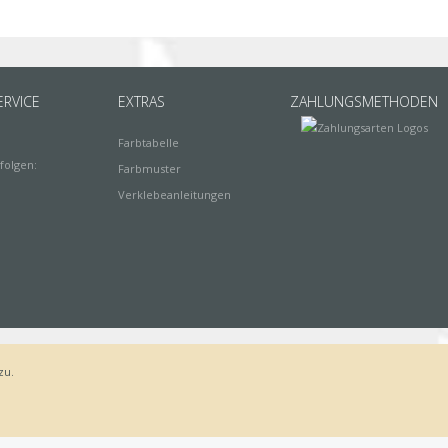
RVICE
EXTRAS
ZAHLUNGSMETHODEN
Farbtabelle
folgen:
Farbmuster
Verklebeanleitungen
zu.
Bestellvorgang
AGB
Widerrufsbelehrung