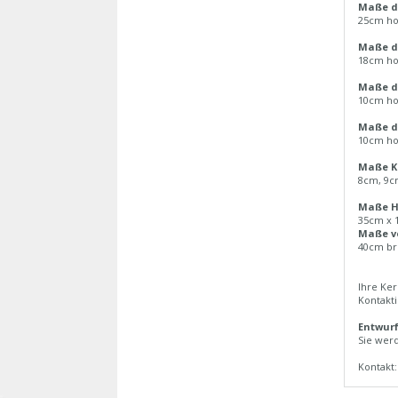
Maße d
25cm ho
Maße d
18cm ho
Maße d
10cm ho
Maße de
10cm ho
Maße Ke
8cm, 9c
Maße Ho
35cm x 
Maße v
40cm br
Ihre Ke
Kontakti
Entwurf
Sie werd
Kontakt