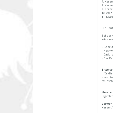
7. Kerze
8. Kerze
9. Kerze
10. edle
11. Kiss
Die Tau
Bei der 
Wir ver
- Geprüf
- Hochwe
- Dadurc
- Der Dr
Bitte t
- für di
- eventu
(wünsche
Herstel
Digitale
Verwend
Kerzen/