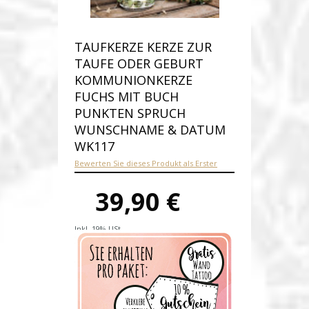
TAUFKERZE KERZE ZUR
TAUFE ODER GEBURT
KOMMUNIONKERZE
FUCHS MIT BUCH
PUNKTEN SPRUCH
WUNSCHNAME & DATUM
WK117
Bewerten Sie dieses Produkt als Erster
39,90 €
Inkl. 19% USt.
Versandkosten
Produktnummer:
wk117-E
Verfügbarkeit:
Auf Lager
Lieferzeit: 1-2 Werktage