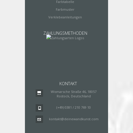
Farbtabelle
Farbmuster
Verklebeanleitungen
ZAHLUNGSMETHODEN
KONTAKT
Wismarsche Straße 46, 18057
Rostock, Deutschland
(+49) 0381 / 210 769 10
kontakt@deinewandkunst.com