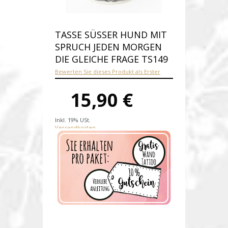
TASSE SÜSSER HUND MIT S
PRUCH JEDEN MORGEN D
IE GLEICHE FRAGE TS149
Bewerten Sie dieses Produkt als Erster
15,90 €
Inkl. 19% USt.
Versandkosten
Produktnummer:
ts149
Verfügbarkeit:
Auf Lager
Lieferzeit: 1-2 Werktage nach
Zahungseingang