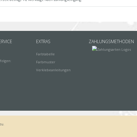
RVICE
EXTRAS
ZAHLUNGSMETHODEN
Farbtabelle
folgen:
Farbmuster
Verklebeanleitungen
zu.
Bestellvorgang
AGB
Widerrufsbelehrung