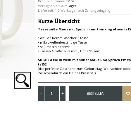
Produktnummer:
ts152
Verfügbarkeit:
Auf Lager
Lieferzeit: 1-2 Werktage nach Zahungseingang
Kurze Übersicht
Tasse süße Maus mit Spruch i am thinking of you ts15
• weißer Keramikbecher / Tasse
• mikrowellenbeständige Tasse
• spülmaschinenfest
• Tassen Größe: ø 82 mm , Höhe 95 mm
Süße Tasse in weiß mit süßer Maus und Spruch i'm th
ts152
(das perfekte Geschenk zum Geburtstag, Weinachten oder 
Zwischendurch ein kleines Präsent ;)
BESTELLEN