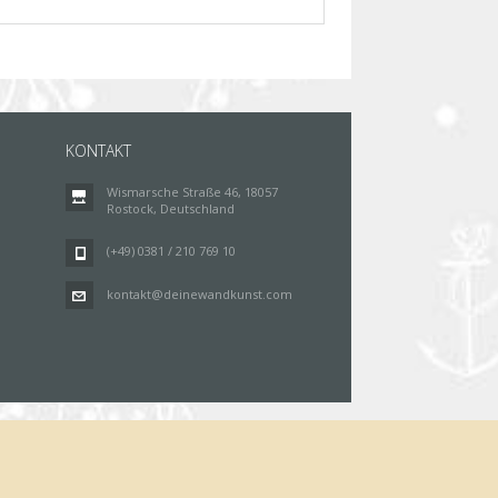
KONTAKT
Wismarsche Straße 46, 18057
Rostock, Deutschland
(+49) 0381 / 210 769 10
kontakt@deinewandkunst.com