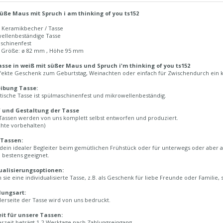
üße Maus mit Spruch i am thinking of you ts152
r Keramikbecher / Tasse
wellenbeständige Tasse
aschinenfest
n Größe: ø 82 mm , Höhe 95 mm
sse in weiß mit süßer Maus und Spruch i'm thinking of you ts152
fekte Geschenk zum Geburtstag, Weinachten oder einfach für Zwischendurch ein kl
ibung Tasse:
tische Tasse ist spülmaschinenfest und mikrowellenbeständig.
 und Gestaltung der Tasse
Tassen werden von uns komplett selbst entworfen und produziert.
chte vorbehalten)
 Tassen:
 dein idealer Begleiter beim gemütlichen Frühstück oder für unterwegs oder aber a
 bestens geeignet.
ualisierungsoptionen:
sie eine individualisierte Tasse, z.B. als Geschenk für liebe Freunde oder Familie,
lungsart:
erseite der Tasse wird von uns bedruckt.
eit für unsere Tassen:
erzeit beträgt 1-2 Werktage nach Zahlungseingang.