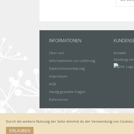
INFORMATIONEN
KUNDENSE
Über uns
Kontakt
Sendung ver
Informationen zur Lieferung
Datenschutzerklärung
Impressum
AGB
Häufig gestellte Fragen
Referenzen
Durch die weitere Nutzung der Seite stimmst du der Verwendung von Cookies 
Impressum
Zahlungsarten
Datenschutz
Lieferung
ERLAUBEN
© by www.deinewandkunst.de