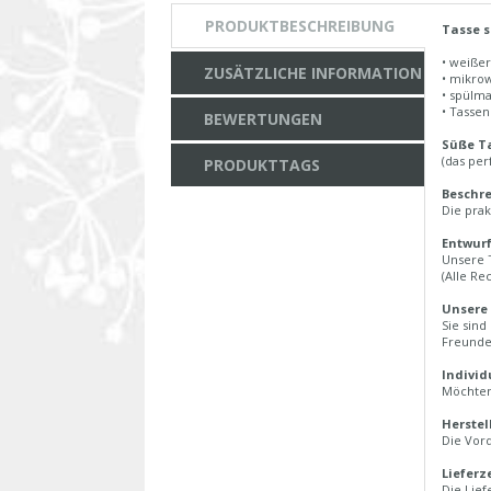
PRODUKTBESCHREIBUNG
Tasse s
• weiße
ZUSÄTZLICHE INFORMATION
• mikro
• spülm
• Tasse
BEWERTUNGEN
Süße Ta
(das per
PRODUKTTAGS
Beschre
Die prak
Entwurf
Unsere 
(Alle Re
Unsere
Sie sind
Freunde
Individ
Möchten 
Herstel
Die Vord
Lieferz
Die Lief