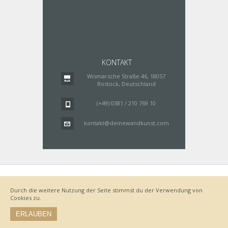
KONTAKT
Wismarsche Straße 46, 18057
Rostock, Deutschland
(+49) 0381 / 210 769 10
kontakt@deinewandkunst.com
Impressum
Zahlungsarten
Datenschutz
Lieferung
Durch die weitere Nutzung der Seite stimmst du der Verwendung von
Bestellvorgang
AGB
Cookies zu.
Widerrufsbelehrung
ERLAUBEN
© by www.deinewandkunst.de