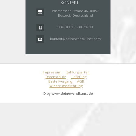
KONTAKT
Wismarsche Straße 46, 18057
Rostock, Deutschland
(+49) 0381 / 210 769 10
kontakt@deinewandkunst.com
Impressum
Zahlungsarten
Datenschutz
Lieferung
Bestellvorgang
AGB
Widerrufsbelehrung
© by www.deinewandkunst.de