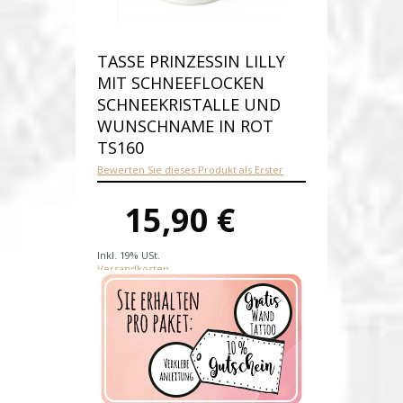
TASSE PRINZESSIN LILLY
MIT SCHNEEFLOCKEN
SCHNEEKRISTALLE UND
WUNSCHNAME IN ROT
TS160
Bewerten Sie dieses Produkt als Erster
15,90 €
Inkl. 19% USt.
Versandkosten
Produktnummer:
ts160
Verfügbarkeit:
Auf Lager
Lieferzeit: 1-2 Werktage nach
Zahungseingang