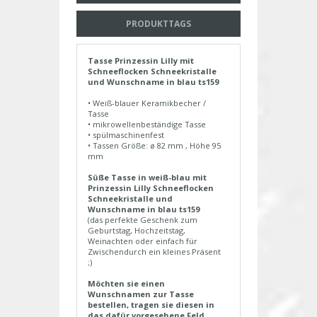
PRODUKTTAGS
Tasse Prinzessin Lilly mit
Schneeflocken Schneekristalle
und Wunschname in blau ts159
• Weiß-blauer Keramikbecher /
Tasse
• mikrowellenbeständige Tasse
• spülmaschinenfest
• Tassen Größe: ø 82 mm , Höhe 95
mm
Süße Tasse in weiß-blau mit
Prinzessin Lilly Schneeflocken
Schneekristalle und
Wunschname in blau ts159
(das perfekte Geschenk zum
Geburtstag, Hochzeitstag,
Weinachten oder einfach für
Zwischendurch ein kleines Präsent
;)
Möchten sie einen
Wunschnamen zur Tasse
bestellen, tragen sie diesen in
das dafür vorgesehene Feld