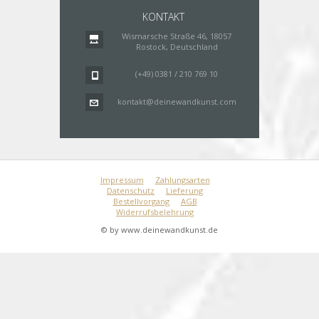
KONTAKT
Wismarsche Straße 46, 18057
Rostock, Deutschland
(+49) 0381 / 210 769 10
kontakt@deinewandkunst.com
Impressum
Zahlungsarten
Datenschutz
Lieferung
Bestellvorgang
AGB
Widerrufsbelehrung
© by www.deinewandkunst.de