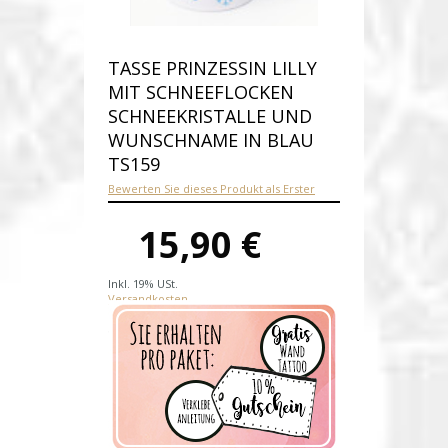
TASSE PRINZESSIN LILLY
MIT SCHNEEFLOCKEN
SCHNEEKRISTALLE UND
WUNSCHNAME IN BLAU
TS159
Bewerten Sie dieses Produkt als Erster
15,90 €
Inkl. 19% USt.
Versandkosten
Produktnummer:
ts159
Verfügbarkeit:
Auf Lager
Lieferzeit: 1-2 Werktage nach
Zahungseingang