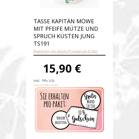
TASSE KAPITÄN MÖWE
MIT PFEIFE MÜTZE UND
SPRUCH KÜSTEN JUNG
TS191
Bewerten Sie dieses Produkt als Erster
15,90 €
Inkl. 19% USt.
Versandkosten
Produktnummer:
ts191
Verfügbarkeit:
Auf Lager
Lieferzeit: 1-2 Werktage nach
Zahungseingang