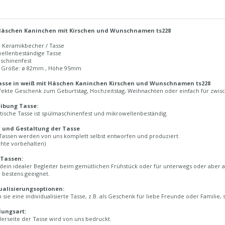
Häschen Kaninchen mit Kirschen und Wunschnamen ts228
r Keramikbecher / Tasse
wellenbeständige Tasse
aschinenfest
n Größe: ø 82mm , Höhe 95mm
asse in weiß mit Häschen Kaninchen Kirschen und Wunschnamen ts228
fekte Geschenk zum Geburtstag, Hochzeitstag, Weihnachten oder einfach für zwisch
ibung Tasse:
tische Tasse ist spülmaschinenfest und mikrowellenbeständig.
 und Gestaltung der Tasse
Tassen werden von uns komplett selbst entworfen und produziert.
chte vorbehalten)
 Tassen:
 dein idealer Begleiter beim gemütlichen Frühstück oder für unterwegs oder aber a
 bestens geeignet.
ualisierungsoptionen:
sie eine individualisierte Tasse, z.B. als Geschenk für liebe Freunde oder Familie,
lungsart:
erseite der Tasse wird von uns bedruckt.