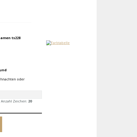
namen ts228
 und
eihnachten oder
 Anzahl Zeichen:
20