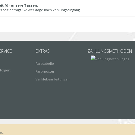
eit für unsere Tassen:
erzeit beträgt 1-2 Werktage nach Zahlungseingang.
RVICE
EXTRAS
ZAHLUNGSMETHODEN
Farbtabelle
folgen:
Farbmuster
Verklebeanleitungen
zu.