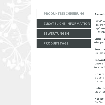
PRODUKTBESCHREIBUNG
Tasse 
• Weiße
ZUSÄTZLICHE INFORMATION
• mikro
• spülm
• Tasse
BEWERTUNGEN
Süße T
(das per
PRODUKTTAGS
Beschre
Die prak
Entwurf
Unsere 
(Alle Re
Unsere
Sie sind
Freunde
Individ
Möchten 
Herstel
Die Vord