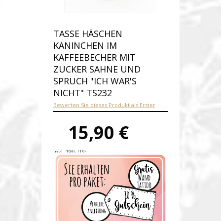
TASSE HÄSCHEN
KANINCHEN IM
KAFFEEBECHER MIT
ZUCKER SAHNE UND
SPRUCH "ICH WAR'S
NICHT" TS232
Bewerten Sie dieses Produkt als Erster
15,90 €
Inkl. 19% USt.
Versandkosten
Produktnummer:
ts232E
Verfügbarkeit:
Auf Lager
Lieferzeit: 1-2 Werktage