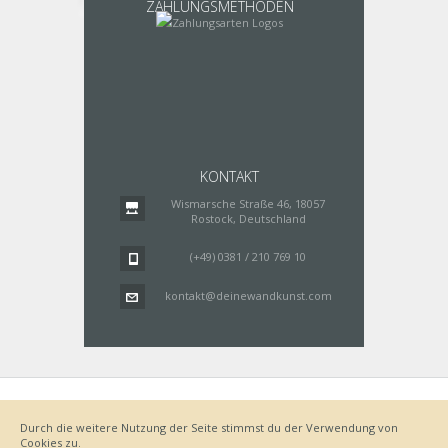
ZAHLUNGSMETHODEN
KONTAKT
Wismarsche Straße 46, 18057
Rostock, Deutschland
(+49) 0381 / 210 769 10
kontakt@deinewandkunst.com
Impressum
Zahlungsarten
Datenschutz
Lieferung
Durch die weitere Nutzung der Seite stimmst du der Verwendung von
Bestellvorgang
AGB
Cookies zu.