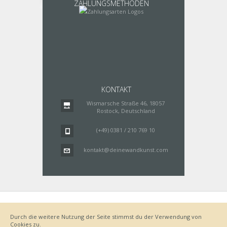
ZAHLUNGSMETHODEN
KONTAKT
Wismarsche Straße 46, 18057
Rostock, Deutschland
(+49) 0381 / 210 769 10
kontakt@deinewandkunst.com
Impressum
Zahlungsarten
Datenschutz
Lieferung
Durch die weitere Nutzung der Seite stimmst du der Verwendung von
Bestellvorgang
AGB
Cookies zu.