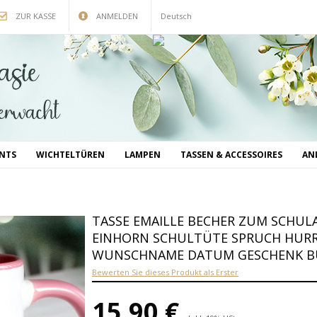
ZUR KASSE
ANMELDEN
Deutsch
INTS
WICHTELTÜREN
LAMPEN
TASSEN & ACCESSOIRES
AN
TASSE EMAILLE BECHER ZUM SCHU
EINHORN SCHULTÜTE SPRUCH HURR
WUNSCHNAME DATUM GESCHENK BU
Bewerten Sie dieses Produkt als Erster
15,90 €