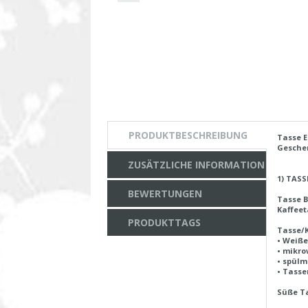
PRODUKTBESCHREIBUNG
Tasse 
Geschen
ZUSÄTZLICHE INFORMATION
1) TASS
BEWERTUNGEN
Tasse B
Kaffeet
PRODUKTTAGS
Tasse/
• Weiße
• mikro
• spülm
• Tass
Süße T