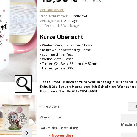
Inkl. 19% USt.
Versandkosten
Produktnummer:
Bundle76-E
Verfügbarkeit:
Auf Lager
Lieferzeit: 1-2 Werktage
Kurze Übersicht
• Weißer Keramikbecher / Tasse
• mikrowellenbeständige Tasse
• spülmaschinenfest
• Weiße Metall Tasse
• Tassen Größe: ø 85 mm x H 80mm
• Füllmenge: ca. 300m
Tasse Emaille Becher zum Schulanfang zur Einschul
Schultüte Spruch Hurra endlich Schulkind Wunsch
Geschenk Bundle76 ts2124 eb691
*
Ihre Auswahl
Wunschname
Maximal
Datum der Einschulung
* Notwendige