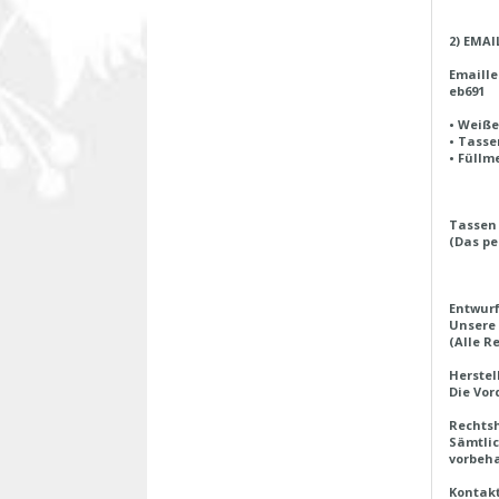
2) EMAI
Emaill
eb691
• Weiße
• Tasse
• Füllm
Tassen 
(Das pe
Entwurf
Unsere 
(Alle R
Herstel
Die Vor
Rechtsh
Sämtlic
vorbeha
Kontak