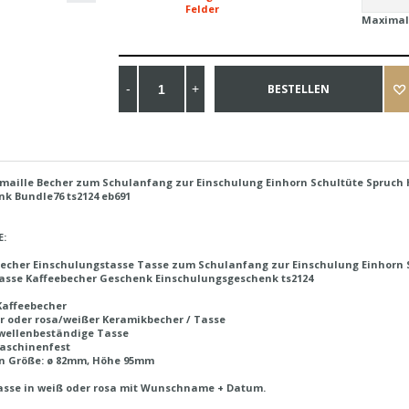
Felder
Maximal
BESTELLEN
Emaille Becher zum Schulanfang zur Einschulung Einhorn Schultüte Spruc
k Bundle76 ts2124 eb691
E:
echer Einschulungstasse Tasse zum Schulanfang zur Einschulung Einhorn 
asse Kaffeebecher Geschenk Einschulungsgeschenk ts2124
Kaffeebecher
r oder rosa/weißer Keramikbecher / Tasse
wellenbeständige Tasse
aschinenfest
en Größe: ø 82mm, Höhe 95mm
asse in weiß oder rosa mit Wunschname + Datum.