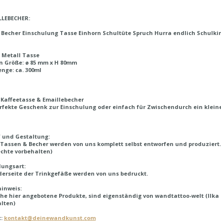
LLEBECHER:
e Becher Einschulung Tasse Einhorn Schultüte Spruch Hurra endlich Schu
 Metall Tasse
n Größe: ø 85 mm x H 80mm
enge: ca. 300ml
Kaffeetasse & Emaillebecher
rfekte Geschenk zur Einschulung oder einfach für Zwischendurch ein klein
 und Gestaltung:
Tassen & Becher werden von uns komplett selbst entworfen und produziert.
echte vorbehalten)
lungsart:
derseite der Trinkgefäße werden von uns bedruckt.
inweis:
he hier angebotene Produkte, sind eigenständig von wandtattoo-welt (Ilka P
lten)
t:
kontakt@deinewandkunst.com