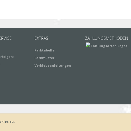
RVICE
EXTRAS
ZAHLUNGSMETHODEN
Farbtabelle
rfolgen:
Farbmuster
Verklebeanleitungen
okies zu.
ung
Bestellvorgang
AGB