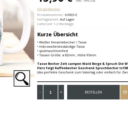
Inkl. 19% USt.
Versandkosten
Produktnummer:
ts1003-E
Verfügbarkeit:
Auf Lager
Lieferzeit: 1-2 Werktage
Kurze Übersicht
• Weißer Keramikbecher / Tasse
• mikrowellenbeständige Tasse
• spülmaschinenfest
• Tassen Größe: ø 82mm , Höhe 95mm
Tasse Becher Zelt campen Wald Berge & Spruch Die Wi
Herz folgt Kaffeebecher Geschenk Spruchbecher ts100
(das perfekte Geschenk zum Vatertag oder einfach für Zw
BESTELLEN