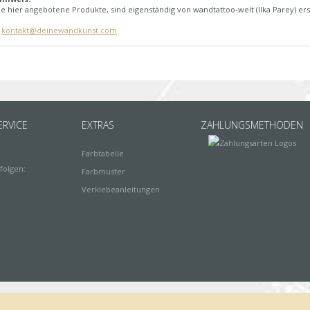
e hier angebotene Produkte, sind eigenständig von wandtattoo-welt (Ilka Parey) ers
:
kontakt@deinewandkunst.com
RVICE
EXTRAS
ZAHLUNGSMETHODEN
Farbtabelle
folgen:
Farbmuster
Verklebeanleitungen