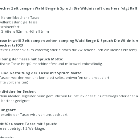
echer Zelt campen Wald Berge & Spruch Die Wildnis ruft das Herz folgt Ka
r Keramikbecher / Tasse
wellenbeständige Tasse
aschinenfest
n Größe: ø 82mm, Höhe 95mm
sse in weiß Zelt campen zelten camping Wald Berge & Spruch Die Wildnis r
echer ts1003
fekte Geschenk zum Vatertag oder einfach für Zwischendurch ein kleines Präsent)
ibung der Tasse mit Spruch Motto:
tische Tasse ist spülmaschinenfest und mikrowellenbeständig.
 und Gestaltung der Tasse mit Spruch Motto:
Tassen werden von uns komplett selbst entworfen und produziert.
chte vorbehalten)
ndividueller Becher:
 dein idealer Begleiter beim gemütlichen Frühstück oder für unterwegs oder aber a
 bestens geeignet.
lungsart:
erseite der Tasse wird von uns bedruckt.
eit für unsere Tasse mit Spruch:
erzeit beträgt 1-2 Werktage.
inweis: