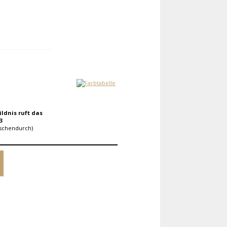
ldnis ruft das
3
ischendurch)