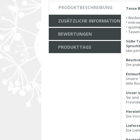
PRODUKTBESCHREIBUNG
Tasse B
• Weiße
ZUSÄTZLICHE INFORMATION
• mikro
• spülm
• Tasse
BEWERTUNGEN
Süße Ta
Spruchb
PRODUKTTAGS
(das per
Beschre
Die prak
Entwurf
Unsere 
(Alle Re
Unser i
Sie sind
Freunde
Herstel
Die Vord
Lieferz
Die Lief
Rechtsh