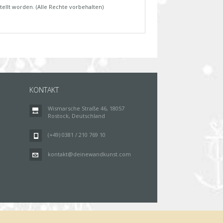
tellt worden. (Alle Rechte vorbehalten)
KONTAKT
Wismarsche Straße 46, 18057
Rostock, Deutschland
(+49) 0381 / 210 769 10
kontakt@deinewandkunst.com