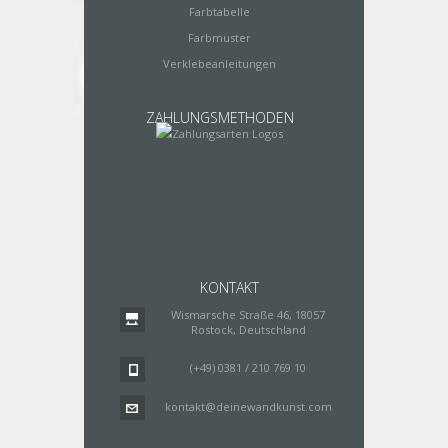
Farbtabelle
Farbmuster
Verklebeanleitungen
ZAHLUNGSMETHODEN
KONTAKT
Wismarsche Straße 46, 18057
Rostock, Deutschland
(+49) 0381 / 210 769 10
kontakt@deinewandkunst.com