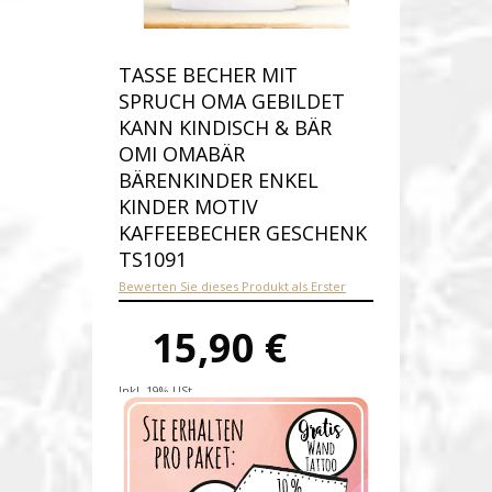
TASSE BECHER MIT
SPRUCH OMA GEBILDET
KANN KINDISCH & BÄR
OMI OMABÄR
BÄRENKINDER ENKEL
KINDER MOTIV
KAFFEEBECHER GESCHENK
TS1091
Bewerten Sie dieses Produkt als Erster
15,90 €
Inkl. 19% USt.
Versandkosten
Produktnummer:
ts1091-E
Verfügbarkeit:
Auf Lager
Lieferzeit: 1-2 Werktage