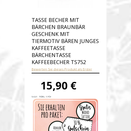
TASSE BECHER MIT
BÄRCHEN BRAUNBÄR
GESCHENK MIT
TIERMOTIV BÄREN JUNGES
KAFFEETASSE
BÄRCHENTASSE
KAFFEEBECHER TS752
Bewerten Sie dieses Produkt als Erster
15,90 €
Inkl. 19% USt.
Versandkosten
Produktnummer:
ts752-E
Verfügbarkeit:
Auf Lager
Lieferzeit: 1-2 Werktage