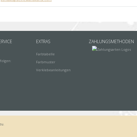
RVICE
EXTRAS
ZAHLUNGSMETHODEN
Farbtabelle
folgen:
Farbmuster
Verklebeanleitungen
zu.
Bestellvorgang
AGB
Widerrufsbelehrung