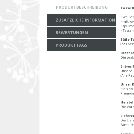
PRODUKTBESCHREIBUNG
Tasse B
• Weiße
ZUSÄTZLICHE INFORMATION
• mikro
• spülm
• Tasse
BEWERTUNGEN
Süße Ta
(das per
PRODUKTTAGS
Beschre
Die prak
Entwurf
Unsere 
(Alle Re
Unser K
Sie sind
Freunde
Herstel
Die Vord
Lieferz
Die Lief
Sämtlich
Kontakt