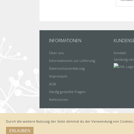
INFORMATIONEN
KUNDENSE
Über uns
Kontakt
Sendung ver
Informationen zur Lieferung
Datenschutzerklärung
Impressum
AGB
Häufig gestellte Fragen
Referenzen
Durch die weitere Nutzung der Seite stimmst du der Verwendung von Cookies 
Impressum
Zahlungsarten
Datenschutz
Lieferung
ERLAUBEN
© by www.deinewandkunst.de