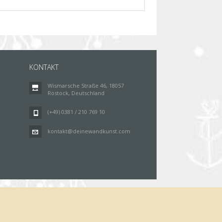
KONTAKT
Wismarsche Straße 46, 18057
Rostock, Deutschland
(+49) 0381 / 210 769 10
kontakt@deinewandkunst.com