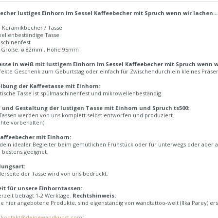
echer lustiges Einhorn im Sessel Kaffeebecher mit Spruch wenn wir lachen...
r Keramikbecher / Tasse
wellenbeständige Tasse
aschinenfest
n Größe: ø 82mm , Höhe 95mm
sse in weiß mit lustigem Einhorn im Sessel Kaffeebecher mit Spruch wenn wir
fekte Geschenk zum Geburtstag oder einfach für Zwischendurch ein kleines Präsent
ibung der Kaffeetasse mit Einhorn:
tische Tasse ist spülmaschinenfest und mikrowellenbeständig.
 und Gestaltung der lustigen Tasse mit Einhorn und Spruch ts500:
Tassen werden von uns komplett selbst entworfen und produziert.
chte vorbehalten)
affeebecher mit Einhorn:
 dein idealer Begleiter beim gemütlichen Frühstück oder für unterwegs oder aber a
 bestens geeignet.
lungsart:
erseite der Tasse wird von uns bedruckt.
eit für unsere Einhorntassen:
erzeit beträgt 1-2 Werktage.
Rechtshinweis:
e hier angebotene Produkte, sind eigenständig von wandtattoo-welt (Ilka Parey) ers
:
kontakt@deinewandkunst.com
"