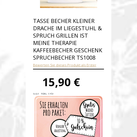
TASSE BECHER KLEINER
DRACHE IM LIEGESTUHL &
SPRUCH GRILLEN IST
MEINE THERAPIE
KAFFEEBECHER GESCHENK
SPRUCHBECHER TS1008
Bewerten Sie dieses Produkt als Erster
15,90 €
Inkl. 19% USt.
Versandkosten
Produktnummer:
ts1008-E
Verfügbarkeit:
Auf Lager
Lieferzeit: 1-2 Werktage