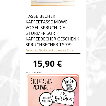
TASSE BECHER
KAFFEETASSE MÖWE
VOGEL SPRUCH DIE
STURMFRISUR
KAFFEEBECHER GESCHENK
SPRUCHBECHER TS979
Bewerten Sie dieses Produkt als Erster
15,90 €
Inkl. 19% USt.
Versandkosten
Produktnummer:
ts979-E
Verfügbarkeit:
Auf Lager
Lieferzeit: 1-2 Werktage