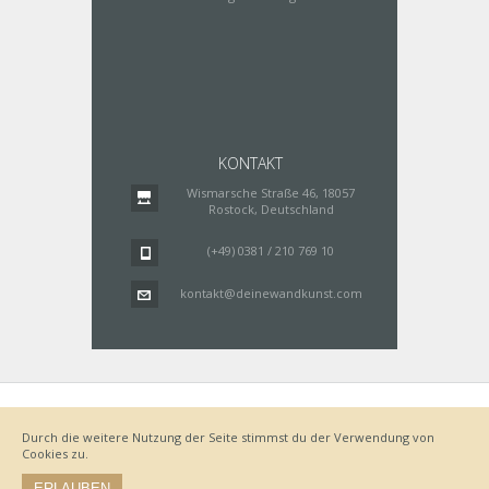
KONTAKT
Wismarsche Straße 46, 18057
Rostock, Deutschland
(+49) 0381 / 210 769 10
kontakt@deinewandkunst.com
Impressum
Zahlungsarten
Datenschutz
Lieferung
Durch die weitere Nutzung der Seite stimmst du der Verwendung von
Bestellvorgang
AGB
Cookies zu.
Widerrufsbelehrung
ERLAUBEN