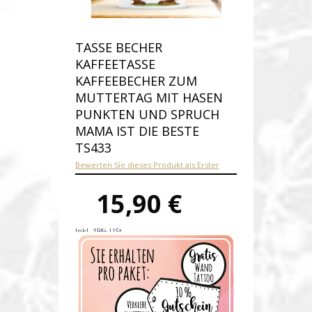
TASSE BECHER
KAFFEETASSE
KAFFEEBECHER ZUM
MUTTERTAG MIT HASEN
PUNKTEN UND SPRUCH
MAMA IST DIE BESTE
TS433
Bewerten Sie dieses Produkt als Erster
15,90 €
Inkl. 19% USt.
Versandkosten
Produktnummer:
ts433-E
Verfügbarkeit:
Auf Lager
Lieferzeit: 1-2 werktage