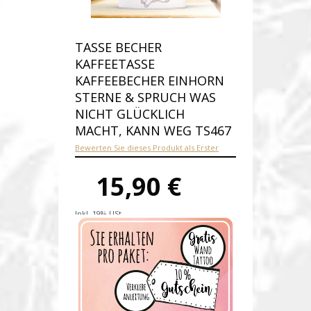
TASSE BECHER
KAFFEETASSE
KAFFEEBECHER EINHORN
STERNE & SPRUCH WAS
NICHT GLÜCKLICH
MACHT, KANN WEG TS467
Bewerten Sie dieses Produkt als Erster
15,90 €
Inkl. 19% USt.
Versandkosten
Produktnummer:
ts467-E
Verfügbarkeit:
Auf Lager
Lieferzeit: 1-2 Werktage