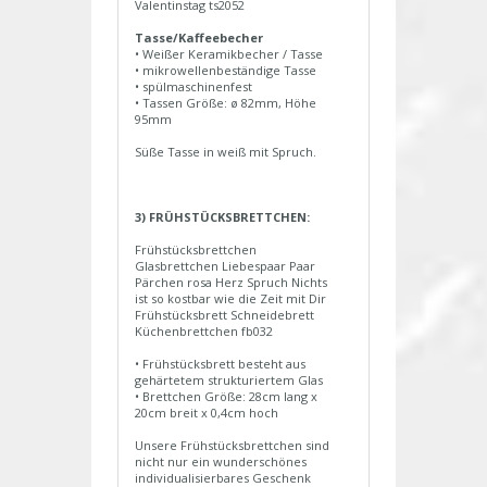
Valentinstag ts2052
Tasse/Kaffeebecher
• Weißer Keramikbecher / Tasse
• mikrowellenbeständige Tasse
• spülmaschinenfest
• Tassen Größe: ø 82mm, Höhe
95mm
Süße Tasse in weiß mit Spruch.
3) FRÜHSTÜCKSBRETTCHEN:
Frühstücksbrettchen
Glasbrettchen Liebespaar Paar
Pärchen rosa Herz Spruch Nichts
ist so kostbar wie die Zeit mit Dir
Frühstücksbrett Schneidebrett
Küchenbrettchen fb032
• Frühstücksbrett besteht aus
gehärtetem strukturiertem Glas
• Brettchen Größe: 28cm lang x
20cm breit x 0,4cm hoch
Unsere Frühstücksbrettchen sind
nicht nur ein wunderschönes
individualisierbares Geschenk