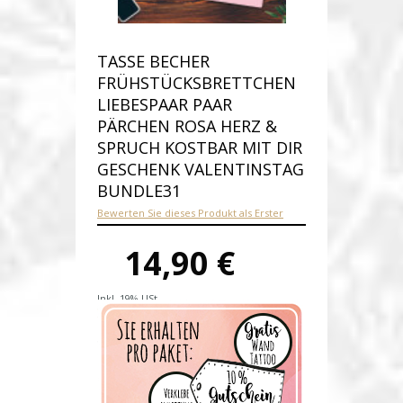
TASSE BECHER
FRÜHSTÜCKSBRETTCHEN
LIEBESPAAR PAAR
PÄRCHEN ROSA HERZ &
SPRUCH KOSTBAR MIT DIR
GESCHENK VALENTINSTAG
BUNDLE31
Bewerten Sie dieses Produkt als Erster
14,90 €
Inkl. 19% USt.
Versandkosten
Produktnummer:
Bundle31-E
Verfügbarkeit:
Auf Lager
Lieferzeit: 1-2 Werktage