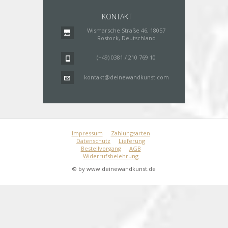
KONTAKT
Wismarsche Straße 46, 18057
Rostock, Deutschland
(+49) 0381 / 210 769 10
kontakt@deinewandkunst.com
Impressum
Zahlungsarten
Datenschutz
Lieferung
Bestellvorgang
AGB
Widerrufsbelehrung
© by www.deinewandkunst.de