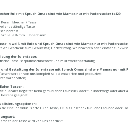
echer Eule mit Spruch Omas sind wie Mamas nur mit Puderzucker ts420
r Keramikbecher / Tasse
wellenbeständige Tasse
aschinenfest
n Größe: ø 82mm , Höhe 95mm
sse in weiß mit Eule und Spruch Omas sind wie Mamas nur mit Puderzucker
fekte Geschenk zum Geburtstag, Hochzeitstag, Weihnachten oder einfach für Zwisch
ibung der Eulentasse:
tische Tasse ist spülmaschinenfest und mikrowellenbeständig.
 und Gestaltung der Eulentasse mit Spruch Omas sind wie Mamas nur mit P
Tassen werden von uns komplett selbst entworfen und produziert.
chte vorbehalten)
Eulen Tassen:
 dein idealer Begleiter beim gemütlichen Frühstück oder für unterwegs oder aber a
 bestens geeignet.
ualisierungsoptionen:
sie eine individualisierte Eulen Tasse, z.B. als Geschenk für liebe Freunde oder Fa
lungsart:
erseite der Tasse wird von uns bedruckt.