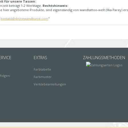
eit für unsere Tassen:
erzeit beträgt 1-2 Werktage.
Rechtshinweis:
e hier angebotene Produkte, sind eigenständig von wandtattoo-welt (Ilka Parey) ers
:
kontakt@deinewandkunst.com
"
RVICE
EXTRAS
ZAHLUNGSMETHODEN
Farbtabelle
folgen:
Farbmuster
Verklebeanleitungen