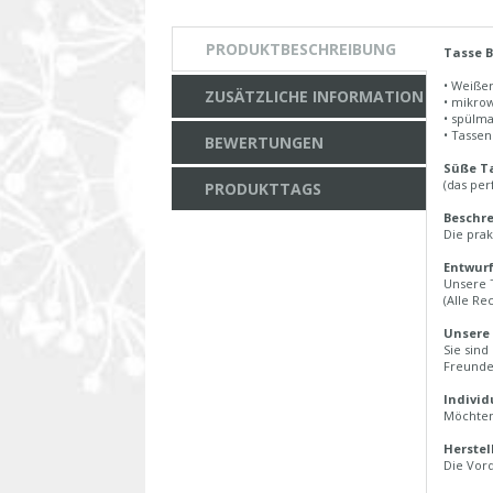
PRODUKTBESCHREIBUNG
Tasse B
• Weiße
ZUSÄTZLICHE INFORMATION
• mikro
• spülm
• Tasse
BEWERTUNGEN
Süße Ta
(das per
PRODUKTTAGS
Beschre
Die prak
Entwurf
Unsere 
(Alle Re
Unsere 
Sie sind
Freunde
Individ
Möchten 
Herstel
Die Vord