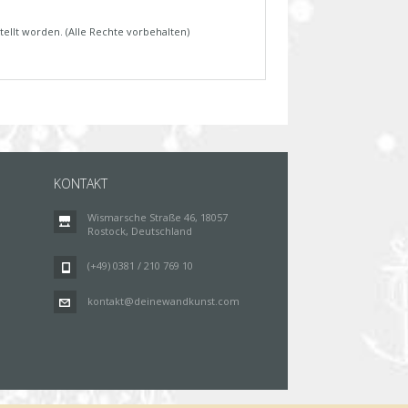
tellt worden. (Alle Rechte vorbehalten)
KONTAKT
Wismarsche Straße 46, 18057
Rostock, Deutschland
(+49) 0381 / 210 769 10
kontakt@deinewandkunst.com