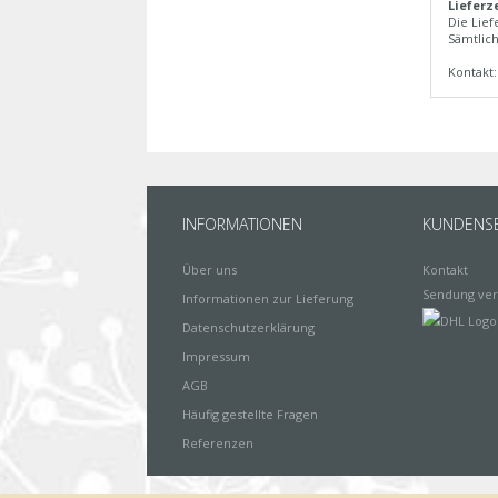
Lieferz
Die Lief
Sämtlich
Kontakt
INFORMATIONEN
KUNDENSE
Über uns
Kontakt
Sendung ver
Informationen zur Lieferung
Datenschutzerklärung
Impressum
AGB
Häufig gestellte Fragen
Referenzen