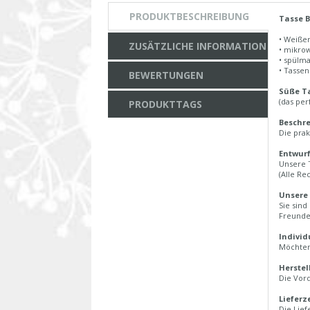
PRODUKTBESCHREIBUNG
Tasse B
• Weiße
ZUSÄTZLICHE INFORMATION
• mikro
• spülm
• Tasse
BEWERTUNGEN
Süße Ta
(das per
PRODUKTTAGS
Beschre
Die prak
Entwurf
Unsere 
(Alle Re
Unsere
Sie sind
Freunde
Individ
Möchten 
Herstel
Die Vord
Lieferz
Die Lief