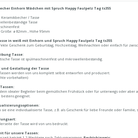
echer Einhorn Mädchen mit Spruch Happy Faulpelz Tag ts355
r Keramikbecher / Tasse
wellenbeständige Tasse
aschinenfest
n Größe: ø 82mm , Höhe 95mm
sse in weiß mit Einhorn und Spruch Happy Faulpelz Tag ts355
fekte Geschenk zum Geburtstag, Hochzeitstag, Weihnachten oder einfach für zwisch
ibung Tasse:
tische Tasse ist spülmaschinenfest und mikrowellenbeständig.
 und Gestaltung der Tasse
Tassen werden von uns komplett selbst entworfen und produziert.
chte vorbehalten)
 Tassen:
 dein idealer Begleiter beim gemütlichen Frühstück oder für unterwegs oder aber a
 bestens geeignet.
ualisierungsoptionen:
sie eine individualisierte Tasse, z.B. als Geschenk für liebe Freunde oder Familie,
lungsart:
erseite der Tasse wird von uns bedruckt.
eit für unsere Tassen:
erzeit beträgt 1-2 Werktage nach Zahlungseingang.
Rechtshinweis: