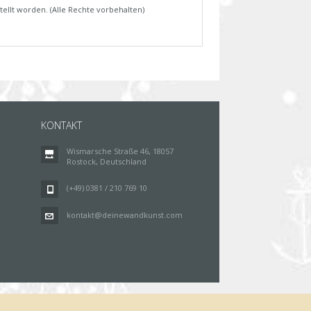
tellt worden. (Alle Rechte vorbehalten)
KONTAKT
Wismarsche Straße 46, 18057
Rostock, Deutschland
(+49) 0381 / 210 769 10
kontakt@deinewandkunst.com