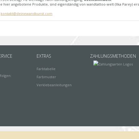
e hier angebotene Produkte, sind eigenständig von wandtattoo-welt (Ilka Parey) ers
:
kontakt@deinewandkunst.com
RVICE
EXTRAS
ZAHLUNGSMETHODEN
Farbtabelle
folgen:
Farbmuster
Verklebeanleitungen