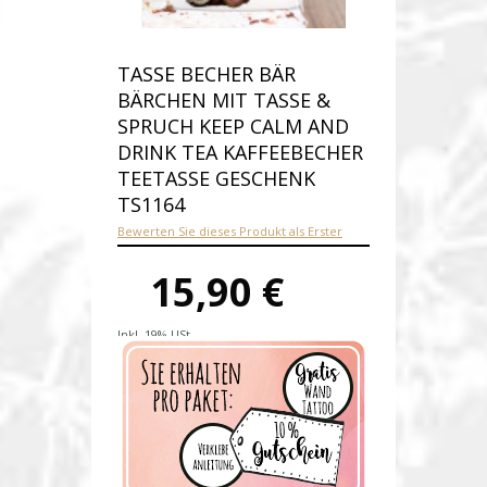
TASSE BECHER BÄR
BÄRCHEN MIT TASSE &
SPRUCH KEEP CALM AND
DRINK TEA KAFFEEBECHER
TEETASSE GESCHENK
TS1164
Bewerten Sie dieses Produkt als Erster
15,90 €
Inkl. 19% USt.
Versandkosten
Produktnummer:
ts1164-E
Verfügbarkeit:
Auf Lager
Lieferzeit: 1-2 Werktage