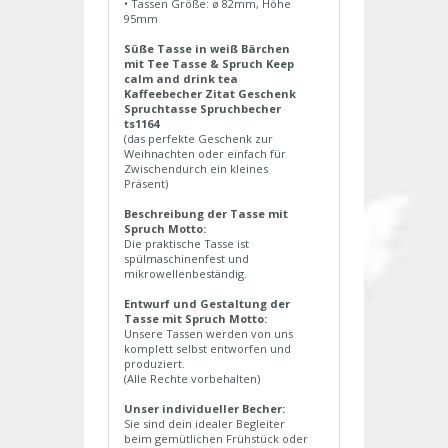
• Tassen Größe: ø 82mm, Höhe
95mm
Süße Tasse in weiß Bärchen
mit Tee Tasse & Spruch Keep
calm and drink tea
Kaffeebecher Zitat Geschenk
Spruchtasse Spruchbecher
ts1164
(das perfekte Geschenk zur
Weihnachten oder einfach für
Zwischendurch ein kleines
Präsent)
Beschreibung der Tasse mit
Spruch Motto:
Die praktische Tasse ist
spülmaschinenfest und
mikrowellenbeständig.
Entwurf und Gestaltung der
Tasse mit Spruch Motto:
Unsere Tassen werden von uns
komplett selbst entworfen und
produziert.
(Alle Rechte vorbehalten)
Unser individueller Becher:
Sie sind dein idealer Begleiter
beim gemütlichen Frühstück oder