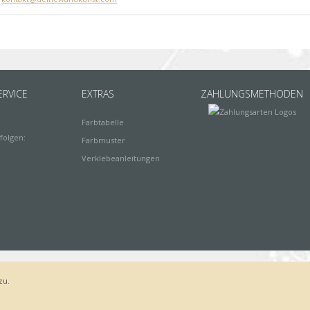
RVICE
EXTRAS
ZAHLUNGSMETHODEN
Farbtabelle
folgen:
Farbmuster
Verklebeanleitungen
zu.
Bestellvorgang
AGB
Widerrufsbelehrung