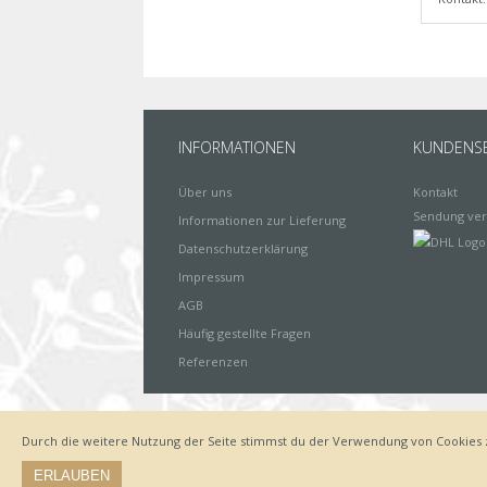
INFORMATIONEN
KUNDENSE
Über uns
Kontakt
Sendung ver
Informationen zur Lieferung
Datenschutzerklärung
Impressum
AGB
Häufig gestellte Fragen
Referenzen
Durch die weitere Nutzung der Seite stimmst du der Verwendung von Cookies 
Impressum
Zahlungsarten
Datenschutz
Lieferung
ERLAUBEN
© by www.deinewandkunst.de