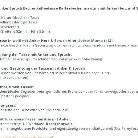
nker Spruch Becher Kaffeetasse Kaffeebecher maritim mit Anker Herz und S
r Keramikbecher / Tasse
wellenbeständige Tasse
aschinenfest
n Größe: ø 82mm , Höhe 95mm
sse in weiß mit Anker Herz & Spruch Aller Liebste Mama ts481
fekte Geschenk zum Geburtstag oder einfach für Zwischendurch ein kleines Präsent
ibung der Tasse mit Anker und Spruch :
tische Tasse ist spülmaschinenfest und mikrowellenbeständig.
 und Gestaltung der Tasse mit Anker & Spruch
Tassen werden von uns komplett selbst entworfen und produziert.
chte vorbehalten)
 maritimen Tassen:
 dein idealer Begleiter beim gemütlichen Frühstück oder für unterwegs oder aber a
 bestens geeignet.
lungsart:
erseite der Tasse wird von uns bedruckt.
eit für unsere Tasse maritim mit Anker:
erzeit beträgt 1-2 Werktage.
Rechtshinweis:
e hier angebotene Produkte, sind eigenständig von wandtattoo-welt (Ilka Parey) ers
:
kontakt@deinewandkunst.com
"