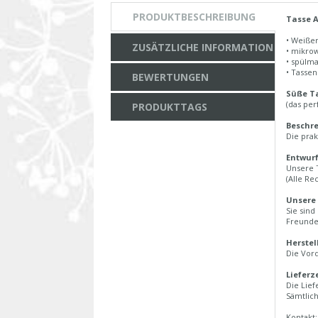
PRODUKTBESCHREIBUNG
Tasse A
• Weiße
ZUSÄTZLICHE INFORMATION
• mikro
• spülm
• Tasse
BEWERTUNGEN
Süße Ta
(das per
PRODUKTTAGS
Beschre
Die prak
Entwurf
Unsere 
(Alle Re
Unsere
Sie sind
Freunde
Herstel
Die Vord
Lieferz
Die Lief
Sämtlich
Kontakt